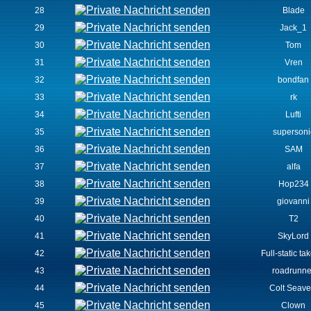
28
Blade
29
Jack_1
30
Tom
31
Vren
32
bondfan
33
rk
34
Lufti
35
supersoni
36
SAM
37
alfa
38
Hop234
39
giovanni
40
T2
41
SkyLord
42
Full-static tak
43
roadrunne
44
Colt Seave
45
Clown