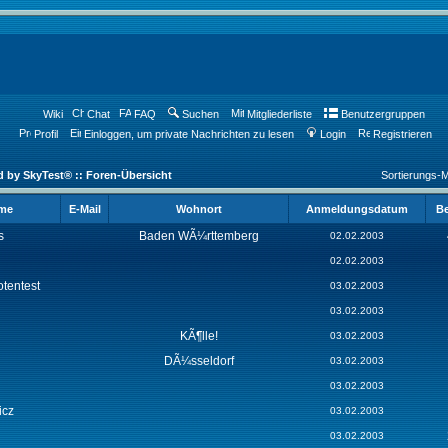
Wiki
Chat
FAQ
Suchen
Mitgliederliste
Benutzergruppen
Profil
Einloggen, um private Nachrichten zu lesen
Login
Registrieren
d by SkyTest® :: Foren-Übersicht
Sortierungs-
ame
E-Mail
Wohnort
Anmeldungsdatum
Be
s
Baden WÃ¼rttemberg
02.02.2003
02.02.2003
tentest
03.02.2003
03.02.2003
KÃ¶lle!
03.02.2003
DÃ¼sseldorf
03.02.2003
03.02.2003
icz
03.02.2003
03.02.2003