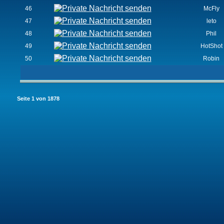
46
McFly
47
leto
48
Phil
49
HotShot
50
Robin
Seite
1
von
1878