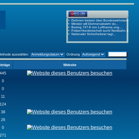
Methode auswählen:
Ordnung
iträge
Website
445
0
0
11
124
38
26
0
271