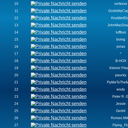
10
vortexxx
11
GodIsMyCopi
12
KnutderEl
13
JohnMacDou
14
luftbus
15
boing
16
jonas
17
*
18
B-HOX
19
Kleiner Flie
20
paucky
21
FlyMeToThe
22
wody
23
Peter R. G
24
Jessie
25
Gerbil
26
Romeo.Mi
27
Flying_Fl