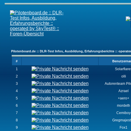
Pilotenboard.de :: DLR-Test Infos, Ausbildung, Erfahrungsberichte :: operate
#
Benutzern
1
Solarflare
2
olli
3
Autorenteam Pilo
4
Azrael
5
+aero+
6
mordeth
7
Cemiboy
8
Gregmajest
9
Fox1