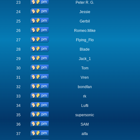
23
Peter R. G.
24
Jessie
25
Gerbil
26
Romeo.Mike
27
Flying_Flo
28
Blade
29
Jack_1
30
Tom
31
Vren
32
bondfan
33
rk
34
Lufti
35
supersonic
36
SAM
37
alfa