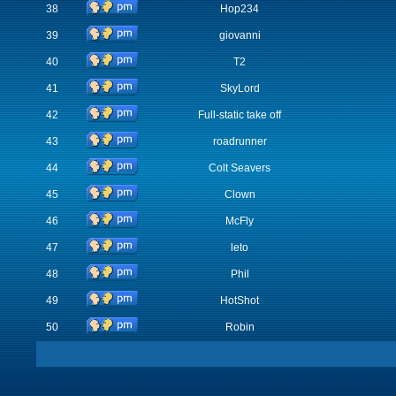
38
Hop234
39
giovanni
40
T2
41
SkyLord
42
Full-static take off
43
roadrunner
44
Colt Seavers
45
Clown
46
McFly
47
leto
48
Phil
49
HotShot
50
Robin