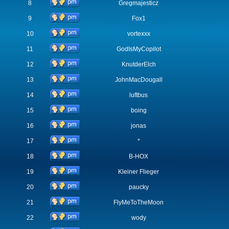
8
Gregmajesticz
9
Fox1
10
vortexxx
11
GodIsMyCopilot
12
KnutderElch
13
JohnMacDougall
14
luftbus
15
boing
16
jonas
17
*
18
B-HOX
19
Kleiner Flieger
20
paucky
21
FlyMeToTheMoon
22
wody