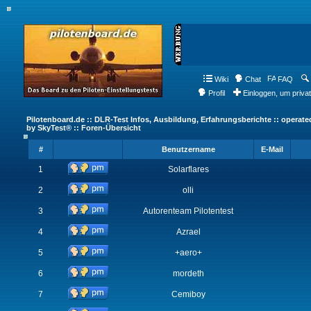
Wiki
Chat
FAQ
Profil
Einloggen, um priva
Pilotenboard.de :: DLR-Test Infos, Ausbildung, Erfahrungsberichte :: operate
by SkyTest® :: Foren-Übersicht
#
Benutzername
E-Mail
1
Solarflares
2
olli
3
Autorenteam Pilotentest
4
Azrael
5
+aero+
6
mordeth
7
Cemiboy