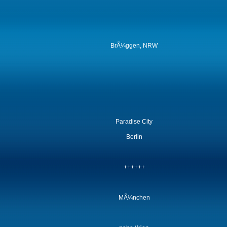
BrÃ¼ggen, NRW
Paradise City
Berlin
++++++
MÃ¼nchen