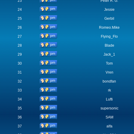
23
Peter R. G.
24
Jessie
25
Gerbil
26
Romeo.Mike
27
Flying_Flo
28
Blade
29
Jack_1
30
Tom
31
Vren
32
bondfan
33
rk
34
Lufti
35
supersonic
36
SAM
37
alfa