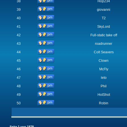
38
Hop234
39
giovanni
40
T2
41
SkyLord
42
Full-static take off
43
roadrunner
44
Colt Seavers
45
Clown
46
McFly
47
leto
48
Phil
49
HotShot
50
Robin
Seite
1
von
1878