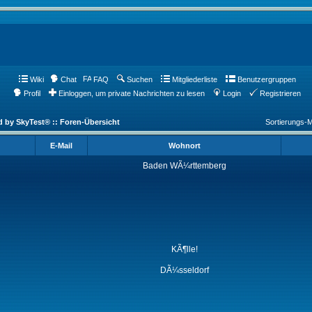
Wiki
Chat
FAQ
Suchen
Mitgliederliste
Benutzergruppen
Profil
Einloggen, um private Nachrichten zu lesen
Login
Registrieren
d by SkyTest® :: Foren-Übersicht
Sortierungs-
E-Mail
Wohnort
Baden WÃ¼rttemberg
KÃ¶lle!
DÃ¼sseldorf