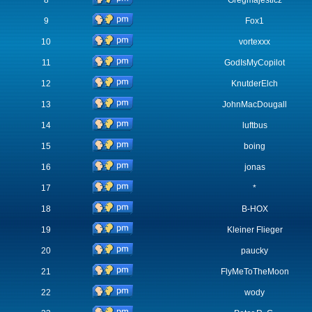
8
Gregmajesticz
9
Fox1
10
vortexxx
11
GodIsMyCopilot
12
KnutderElch
13
JohnMacDougall
14
luftbus
15
boing
16
jonas
17
*
18
B-HOX
19
Kleiner Flieger
20
paucky
21
FlyMeToTheMoon
22
wody