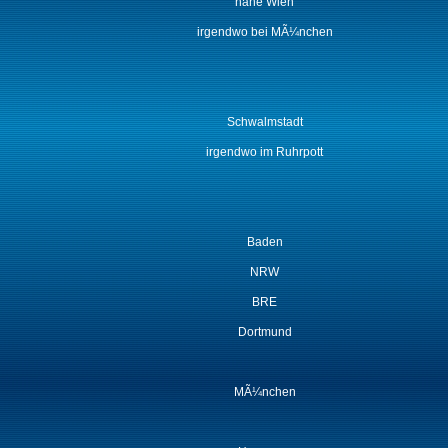
nahe Wien
irgendwo bei MÃ¼nchen
Schwalmstadt
irgendwo im Ruhrpott
Baden
NRW
BRE
Dortmund
MÃ¼nchen