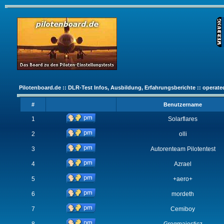
Pilotenboard.de :: DLR-Test Infos, Ausbildung, Erfahrungsberichte :: operate
#
Benutzername
1
Solarflares
2
olli
3
Autorenteam Pilotentest
4
Azrael
5
+aero+
6
mordeth
7
Cemiboy