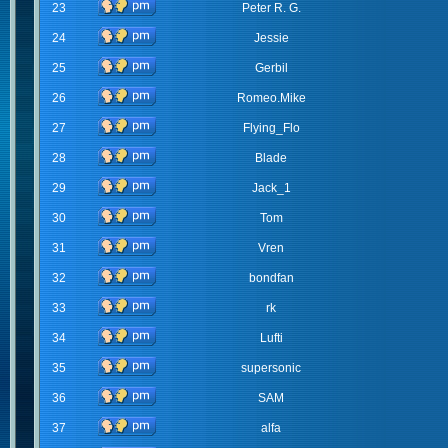
23
Peter R. G.
24
Jessie
25
Gerbil
26
Romeo.Mike
27
Flying_Flo
28
Blade
29
Jack_1
30
Tom
31
Vren
32
bondfan
33
rk
34
Lufti
35
supersonic
36
SAM
37
alfa