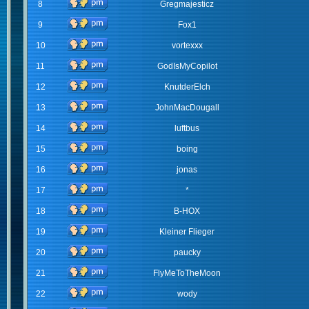
8
Gregmajesticz
9
Fox1
10
vortexxx
11
GodIsMyCopilot
12
KnutderElch
13
JohnMacDougall
14
luftbus
15
boing
16
jonas
17
*
18
B-HOX
19
Kleiner Flieger
20
paucky
21
FlyMeToTheMoon
22
wody