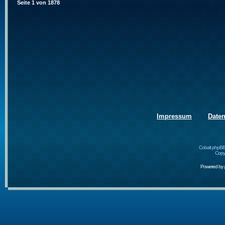
Seite
1
von
1878
Impressum
Date
Cobalt phpBB
Copyr
Powered by