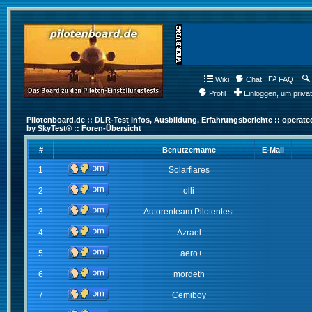
Wiki
Chat
FAQ
Profil
Einloggen, um priva
Pilotenboard.de :: DLR-Test Infos, Ausbildung, Erfahrungsberichte :: operate
by SkyTest® :: Foren-Übersicht
#
Benutzername
E-Mail
1
Solarflares
2
olli
3
Autorenteam Pilotentest
4
Azrael
5
+aero+
6
mordeth
7
Cemiboy