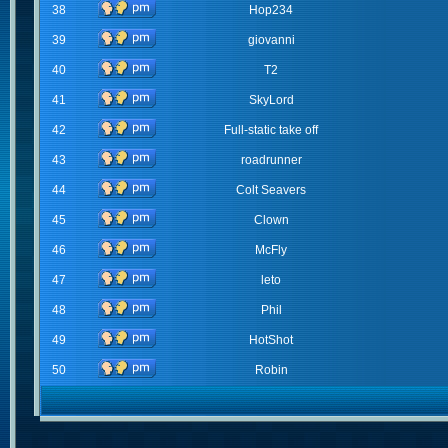
38
Hop234
39
giovanni
40
T2
41
SkyLord
42
Full-static take off
43
roadrunner
44
Colt Seavers
45
Clown
46
McFly
47
leto
48
Phil
49
HotShot
50
Robin