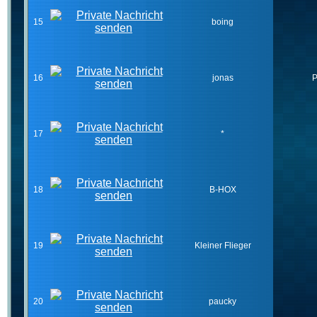
15
boing
16
jonas
P
17
*
18
B-HOX
19
Kleiner Flieger
20
paucky