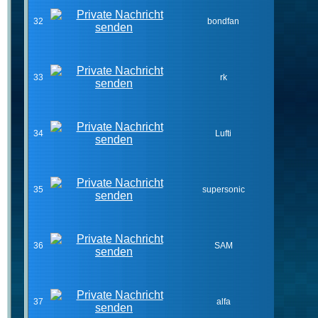
32
bondfan
33
rk
34
Lufti
35
supersonic
36
SAM
37
alfa