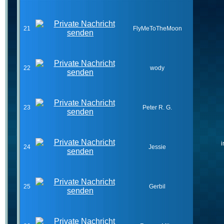
21
FlyMeToTheMoon
22
wody
23
Peter R. G.
i
24
Jessie
25
Gerbil