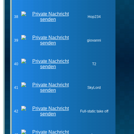
38
Hop234
39
giovanni
40
T2
41
SkyLord
42
Full-static take off