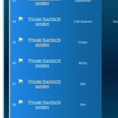
43
roadrunner
44
Colt Seavers
Goo
45
Clown
46
McFly
47
leto
48
Phil