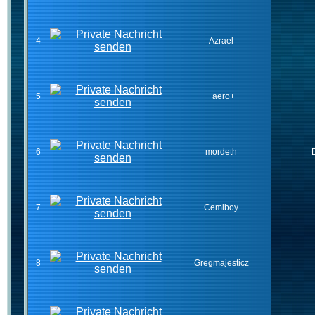
4
Azrael
5
+aero+
6
mordeth
7
Cemiboy
8
Gregmajesticz