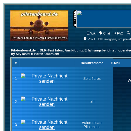
Wiki
Chat
FAQ
Profil
Einloggen, um priva
Pilotenboard.de :: DLR-Test Infos, Ausbildung, Erfahrungsberichte :: operate
by SkyTest® :: Foren-Übersicht
#
Benutzername
E-Mail
1
Solarflares
W
2
olli
Autorenteam
3
Pilotentest