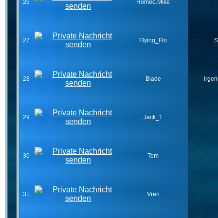
26
Romeo.Mike
27
Flying_Flo
S
28
Blade
irge
29
Jack_1
30
Tom
31
Vren