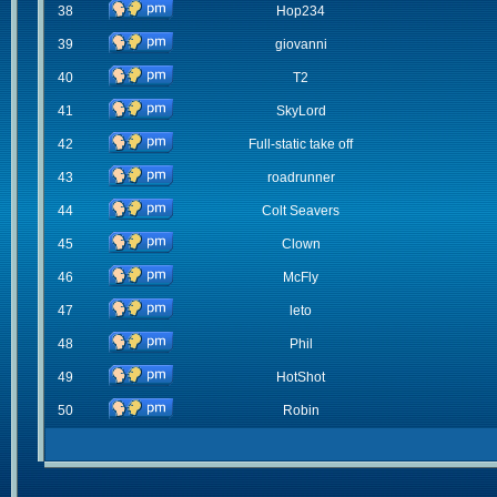
38
Hop234
39
giovanni
40
T2
41
SkyLord
42
Full-static take off
43
roadrunner
44
Colt Seavers
45
Clown
46
McFly
47
leto
48
Phil
49
HotShot
50
Robin