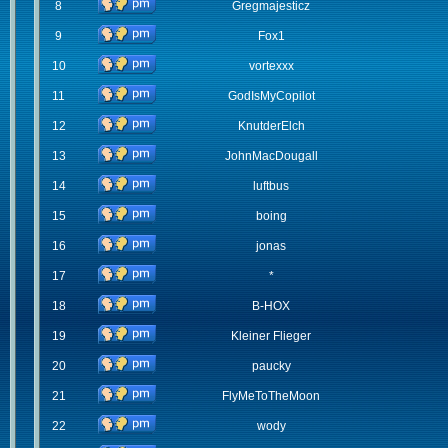
8
Gregmajesticz
9
Fox1
10
vortexxx
11
GodIsMyCopilot
12
KnutderElch
13
JohnMacDougall
14
luftbus
15
boing
16
jonas
17
*
18
B-HOX
19
Kleiner Flieger
20
paucky
21
FlyMeToTheMoon
22
wody