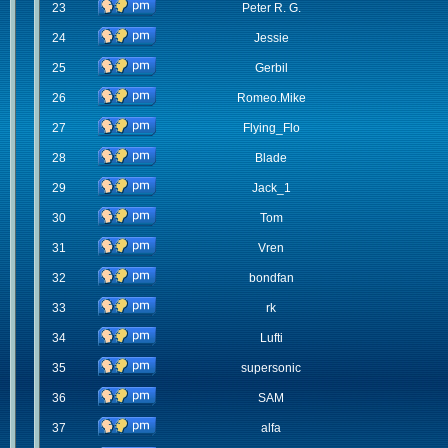
23
Peter R. G.
24
Jessie
25
Gerbil
26
Romeo.Mike
27
Flying_Flo
28
Blade
29
Jack_1
30
Tom
31
Vren
32
bondfan
33
rk
34
Lufti
35
supersonic
36
SAM
37
alfa