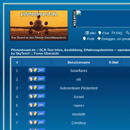
Wiki
Chat
FAQ
Profil
Einloggen, um priva
Pilotenboard.de :: DLR-Test Infos, Ausbildung, Erfahrungsberichte :: operate
by SkyTest® :: Foren-Übersicht
#
Benutzername
E-Mail
1
Solarflares
2
olli
3
Autorenteam Pilotentest
4
Azrael
5
+aero+
6
mordeth
7
Cemiboy