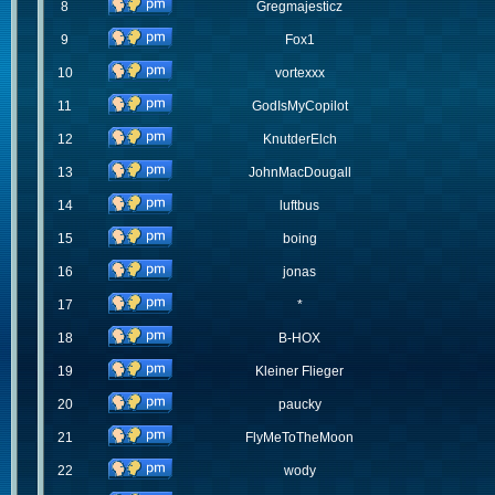
8
Gregmajesticz
9
Fox1
10
vortexxx
11
GodIsMyCopilot
12
KnutderElch
13
JohnMacDougall
14
luftbus
15
boing
16
jonas
17
*
18
B-HOX
19
Kleiner Flieger
20
paucky
21
FlyMeToTheMoon
22
wody