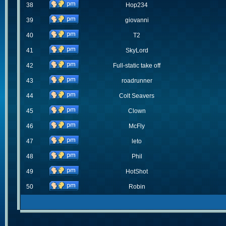
38
Hop234
39
giovanni
40
T2
41
SkyLord
42
Full-static take off
43
roadrunner
44
Colt Seavers
45
Clown
46
McFly
47
leto
48
Phil
49
HotShot
50
Robin