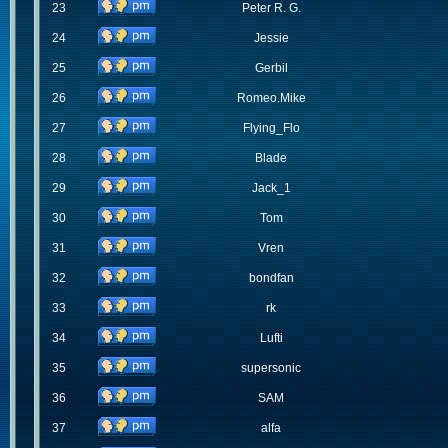
23
Peter R. G.
24
Jessie
25
Gerbil
26
Romeo.Mike
27
Flying_Flo
28
Blade
29
Jack_1
30
Tom
31
Vren
32
bondfan
33
rk
34
Lufti
35
supersonic
36
SAM
37
alfa