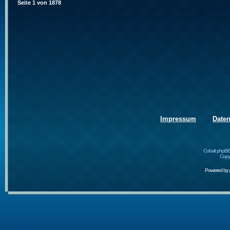
Seite
1
von
1878
Impressum
Date
Cobalt phpBB
Copyr
Powered by