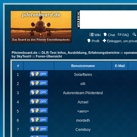
Wiki
Chat
FAQ
Profil
Einloggen, um priva
Pilotenboard.de :: DLR-Test Infos, Ausbildung, Erfahrungsberichte :: operate
by SkyTest® :: Foren-Übersicht
#
Benutzername
E-Mail
1
Solarflares
2
olli
3
Autorenteam Pilotentest
4
Azrael
5
+aero+
6
mordeth
7
Cemiboy