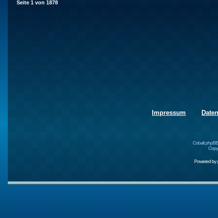
Seite
1
von
1878
Impressum
Date
Cobalt phpBB
Copyr
Powered by