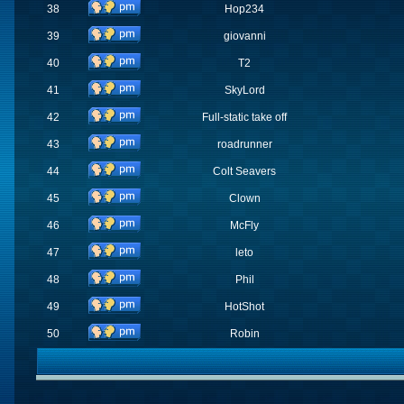
38
Hop234
39
giovanni
40
T2
41
SkyLord
42
Full-static take off
43
roadrunner
44
Colt Seavers
45
Clown
46
McFly
47
leto
48
Phil
49
HotShot
50
Robin