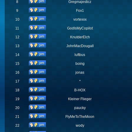
8
Gregmajesticz
9
Fox1
10
vortexxx
11
GodIsMyCopilot
12
KnutderElch
13
JohnMacDougall
14
luftbus
15
boing
16
jonas
17
*
18
B-HOX
19
Kleiner Flieger
20
paucky
21
FlyMeToTheMoon
22
wody