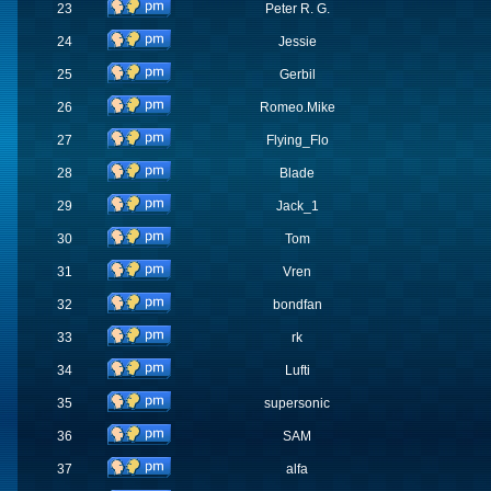
23
Peter R. G.
24
Jessie
25
Gerbil
26
Romeo.Mike
27
Flying_Flo
28
Blade
29
Jack_1
30
Tom
31
Vren
32
bondfan
33
rk
34
Lufti
35
supersonic
36
SAM
37
alfa