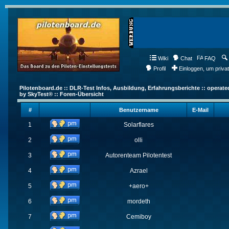
Wiki
Chat
FAQ
Profil
Einloggen, um priva
Pilotenboard.de :: DLR-Test Infos, Ausbildung, Erfahrungsberichte :: operate
by SkyTest® :: Foren-Übersicht
#
Benutzername
E-Mail
1
Solarflares
2
olli
3
Autorenteam Pilotentest
4
Azrael
5
+aero+
6
mordeth
7
Cemiboy