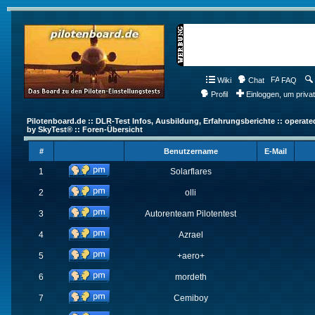
Wiki
Chat
FAQ
Profil
Einloggen, um priva
Pilotenboard.de :: DLR-Test Infos, Ausbildung, Erfahrungsberichte :: operate
by SkyTest® :: Foren-Übersicht
#
Benutzername
E-Mail
1
Solarflares
2
olli
3
Autorenteam Pilotentest
4
Azrael
5
+aero+
6
mordeth
7
Cemiboy