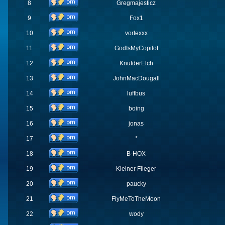
8
Gregmajesticz
9
Fox1
10
vortexxx
11
GodIsMyCopilot
12
KnutderElch
13
JohnMacDougall
14
luftbus
15
boing
16
jonas
17
*
18
B-HOX
19
Kleiner Flieger
20
paucky
21
FlyMeToTheMoon
22
wody