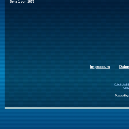
Seite
1
von
1878
Impressum
Date
Cobalt phpBB
Copyr
Powered by