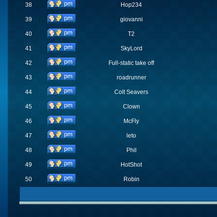
38
Hop234
39
giovanni
40
T2
41
SkyLord
42
Full-static take off
43
roadrunner
44
Colt Seavers
45
Clown
46
McFly
47
leto
48
Phil
49
HotShot
50
Robin