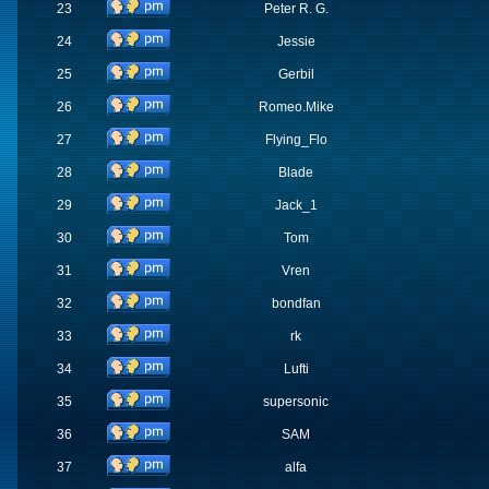
23
Peter R. G.
24
Jessie
25
Gerbil
26
Romeo.Mike
27
Flying_Flo
28
Blade
29
Jack_1
30
Tom
31
Vren
32
bondfan
33
rk
34
Lufti
35
supersonic
36
SAM
37
alfa