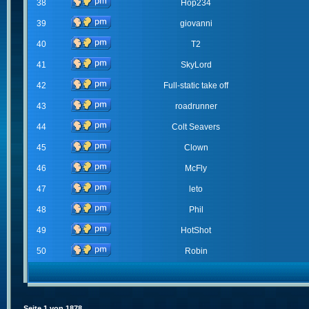
38
Hop234
39
giovanni
40
T2
41
SkyLord
42
Full-static take off
43
roadrunner
44
Colt Seavers
45
Clown
46
McFly
47
leto
48
Phil
49
HotShot
50
Robin
Seite
1
von
1878