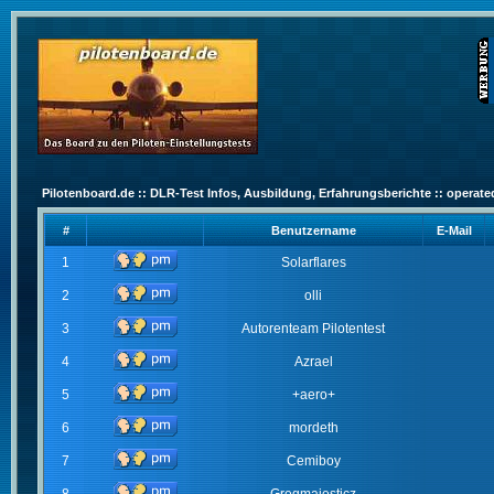
Pilotenboard.de :: DLR-Test Infos, Ausbildung, Erfahrungsberichte :: operate
#
Benutzername
E-Mail
1
Solarflares
2
olli
3
Autorenteam Pilotentest
4
Azrael
5
+aero+
6
mordeth
7
Cemiboy