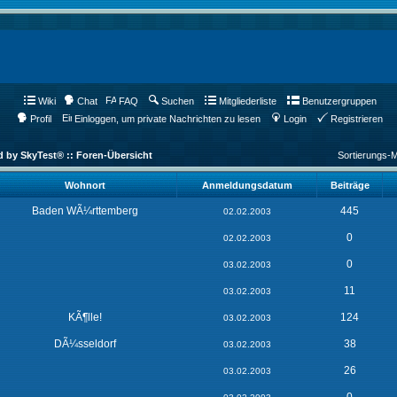
Wiki
Chat
FAQ
Suchen
Mitgliederliste
Benutzergruppen
Profil
Einloggen, um private Nachrichten zu lesen
Login
Registrieren
d by SkyTest® :: Foren-Übersicht
Sortierungs-
Wohnort
Anmeldungsdatum
Beiträge
Baden WÃ¼rttemberg
445
02.02.2003
0
02.02.2003
0
03.02.2003
11
03.02.2003
KÃ¶lle!
124
03.02.2003
DÃ¼sseldorf
38
03.02.2003
26
03.02.2003