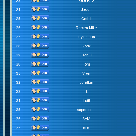
23
Peter R. G.
24
Jessie
25
Gerbil
26
Romeo.Mike
27
Flying_Flo
28
Blade
29
Jack_1
30
Tom
31
Vren
32
bondfan
33
rk
34
Lufti
35
supersonic
36
SAM
37
alfa