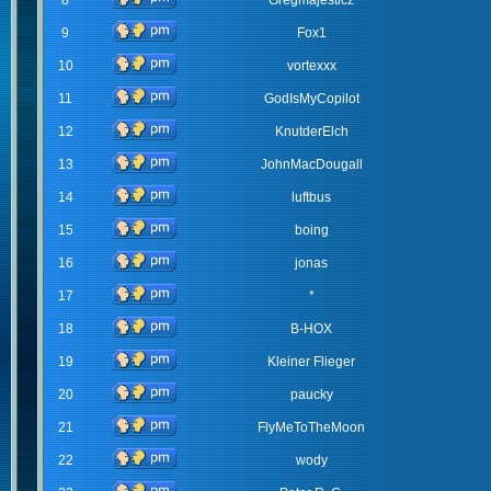
8
Gregmajesticz
9
Fox1
10
vortexxx
11
GodIsMyCopilot
12
KnutderElch
13
JohnMacDougall
14
luftbus
15
boing
16
jonas
17
*
18
B-HOX
19
Kleiner Flieger
20
paucky
21
FlyMeToTheMoon
22
wody