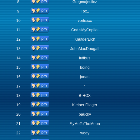
8
Gregmajesticz
9
Fox1
10
vortexxx
11
GodIsMyCopilot
12
KnutderElch
13
JohnMacDougall
14
luftbus
15
boing
16
jonas
17
*
18
B-HOX
19
Kleiner Flieger
20
paucky
21
FlyMeToTheMoon
22
wody