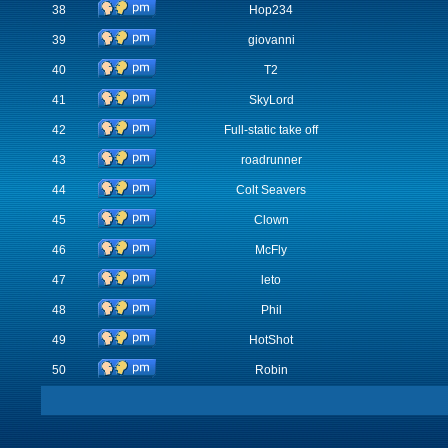
38
Hop234
39
giovanni
40
T2
41
SkyLord
42
Full-static take off
43
roadrunner
44
Colt Seavers
45
Clown
46
McFly
47
leto
48
Phil
49
HotShot
50
Robin