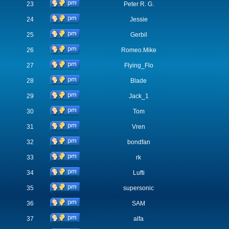
23
Peter R. G.
24
Jessie
25
Gerbil
26
Romeo.Mike
27
Flying_Flo
28
Blade
29
Jack_1
30
Tom
31
Vren
32
bondfan
33
rk
34
Lufti
35
supersonic
36
SAM
37
alfa