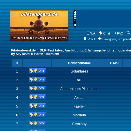
Wiki
Chat
FAQ
Profil
Einloggen, um priva
Pilotenboard.de :: DLR-Test Infos, Ausbildung, Erfahrungsberichte :: operate
by SkyTest® :: Foren-Übersicht
#
Benutzername
E-Mail
1
Solarflares
2
olli
3
Autorenteam Pilotentest
4
Azrael
5
+aero+
6
mordeth
7
Cemiboy