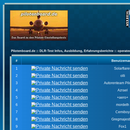
Pilotenboard.de :: DLR-Test Infos, Ausbildung, Erfahrungsberichte :: operate
#
Benutzern
1
Solarflare
2
olli
3
Autorenteam Pilo
4
Azrael
5
+aero+
6
mordeth
7
Cemiboy
8
Gregmajest
9
Fox1