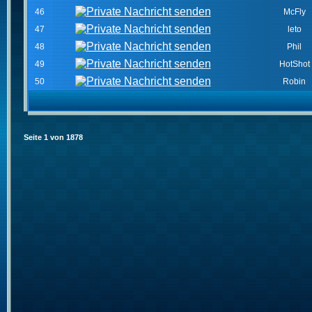
46
McFly
47
leto
48
Phil
49
HotShot
50
Robin
Seite
1
von
1878