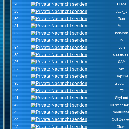
28
Blade
29
Jack_1
30
Tom
31
Vren
32
bondfan
33
rk
34
Lufti
35
supersoni
36
SAM
37
alfa
38
Hop234
39
giovanni
40
T2
41
SkyLord
42
Full-static tak
43
roadrunne
44
Colt Seave
45
Clown