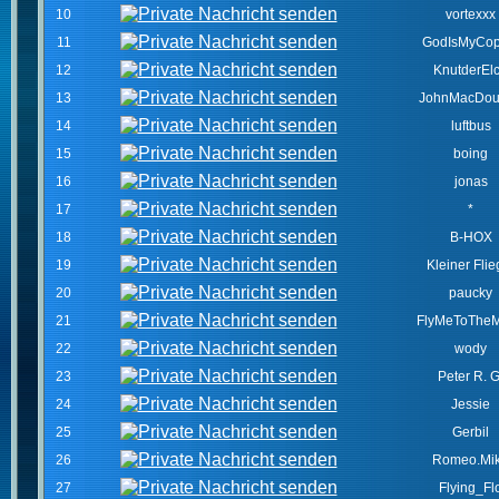
10
vortexxx
11
GodIsMyCopi
12
KnutderEl
13
JohnMacDou
14
luftbus
15
boing
16
jonas
17
*
18
B-HOX
19
Kleiner Flie
20
paucky
21
FlyMeToThe
22
wody
23
Peter R. G
24
Jessie
25
Gerbil
26
Romeo.Mi
27
Flying_Fl