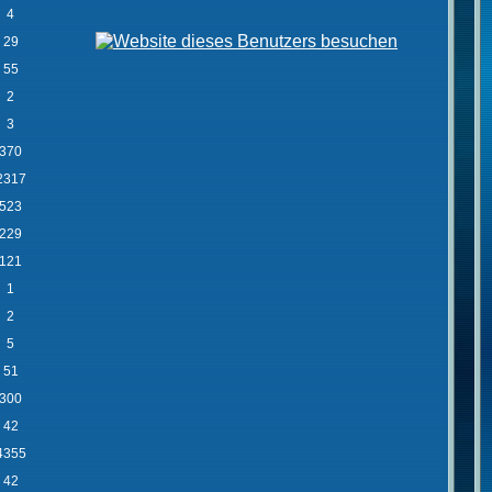
4
29
55
2
3
370
2317
523
229
121
1
2
5
51
300
42
4355
42