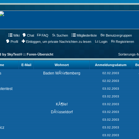
Wiki
Chat
FAQ
Suchen
Mitgliederliste
Benutzergruppen
Profil
Einloggen, um private Nachrichten zu lesen
Login
Registrieren
d by SkyTest® :: Foren-Übersicht
Sortierungs-
ame
E-Mail
Wohnort
Anmeldungsdatum
Be
s
Baden WÃ¼rttemberg
02.02.2003
02.02.2003
tentest
03.02.2003
03.02.2003
KÃ¶lle!
03.02.2003
DÃ¼sseldorf
03.02.2003
03.02.2003
icz
03.02.2003
03.02.2003