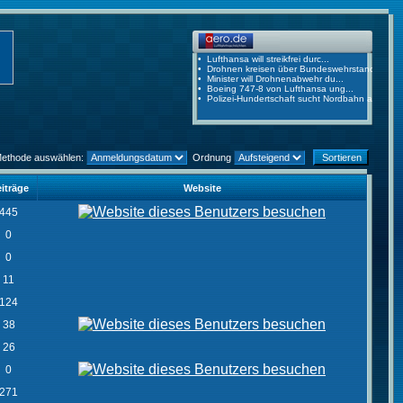
Methode auswählen:
Ordnung
iträge
Website
445
0
0
11
124
38
26
0
271