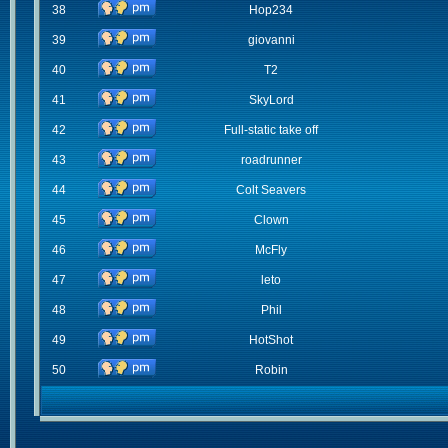
38
Hop234
39
giovanni
40
T2
41
SkyLord
42
Full-static take off
43
roadrunner
44
Colt Seavers
45
Clown
46
McFly
47
leto
48
Phil
49
HotShot
50
Robin