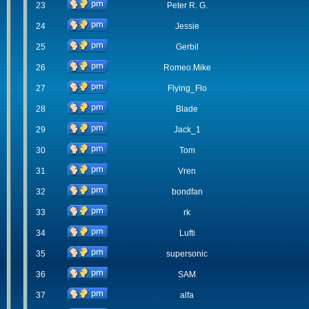
23
Peter R. G.
24
Jessie
25
Gerbil
26
Romeo.Mike
27
Flying_Flo
28
Blade
29
Jack_1
30
Tom
31
Vren
32
bondfan
33
rk
34
Lufti
35
supersonic
36
SAM
37
alfa