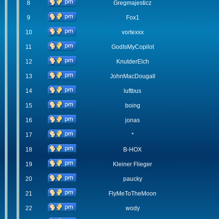
8
Gregmajesticz
9
Fox1
10
vortexxx
11
GodIsMyCopilot
12
KnutderElch
13
JohnMacDougall
14
luftbus
15
boing
16
jonas
17
*
18
B-HOX
19
Kleiner Flieger
20
paucky
21
FlyMeToTheMoon
22
wody