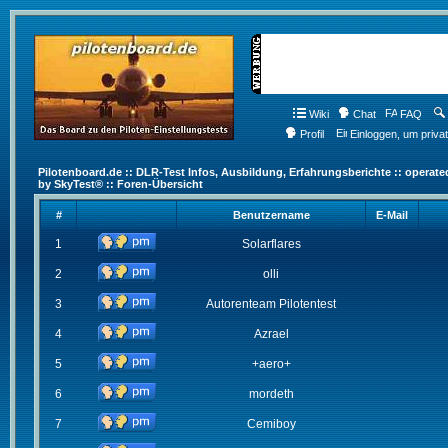
Wiki
Chat
FAQ
Profil
Einloggen, um priva
Pilotenboard.de :: DLR-Test Infos, Ausbildung, Erfahrungsberichte :: operate
by SkyTest® :: Foren-Übersicht
#
Benutzername
E-Mail
1
Solarflares
2
olli
3
Autorenteam Pilotentest
4
Azrael
5
+aero+
6
mordeth
7
Cemiboy