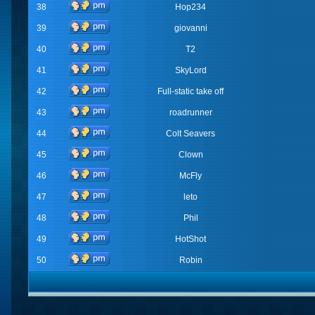
38
Hop234
39
giovanni
40
T2
41
SkyLord
42
Full-static take off
43
roadrunner
44
Colt Seavers
45
Clown
46
McFly
47
leto
48
Phil
49
HotShot
50
Robin