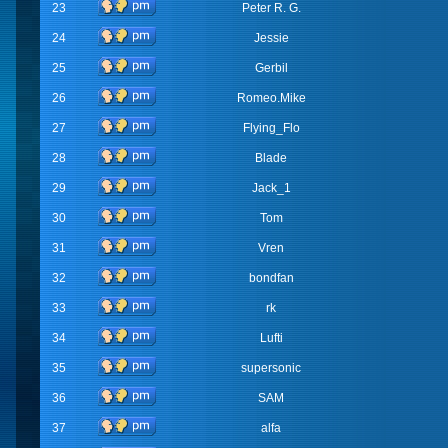
23
Peter R. G.
24
Jessie
25
Gerbil
26
Romeo.Mike
27
Flying_Flo
28
Blade
29
Jack_1
30
Tom
31
Vren
32
bondfan
33
rk
34
Lufti
35
supersonic
36
SAM
37
alfa