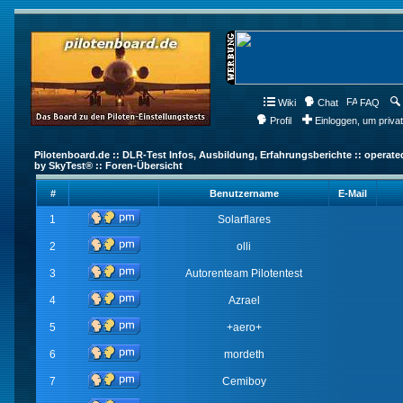
Wiki
Chat
FAQ
Profil
Einloggen, um priva
Pilotenboard.de :: DLR-Test Infos, Ausbildung, Erfahrungsberichte :: operate
by SkyTest® :: Foren-Übersicht
#
Benutzername
E-Mail
1
Solarflares
2
olli
3
Autorenteam Pilotentest
4
Azrael
5
+aero+
6
mordeth
7
Cemiboy