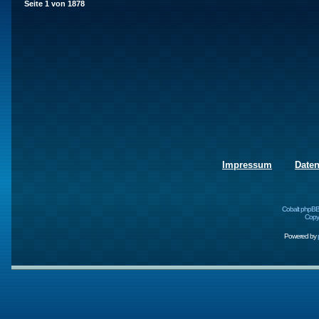
Seite
1
von
1878
Impressum
Date
Cobalt phpBB
Copyr
Powered by