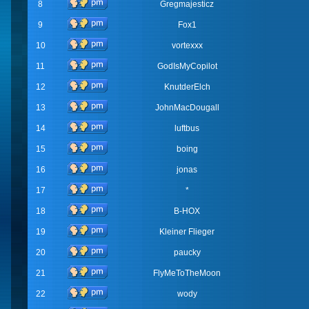
8
Gregmajesticz
9
Fox1
10
vortexxx
11
GodIsMyCopilot
12
KnutderElch
13
JohnMacDougall
14
luftbus
15
boing
16
jonas
17
*
18
B-HOX
19
Kleiner Flieger
20
paucky
21
FlyMeToTheMoon
22
wody