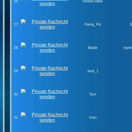
26
Romeo.Mike
27
Flying_Flo
S
28
Blade
irge
29
Jack_1
30
Tom
31
Vren