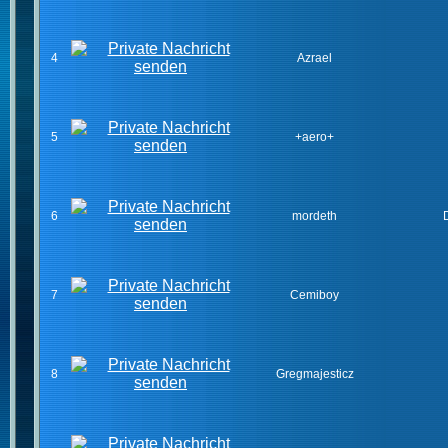
4
Azrael
5
+aero+
6
mordeth
7
Cemiboy
8
Gregmajesticz