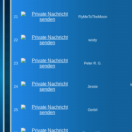
21
FlyMeToTheMoon
22
wody
23
Peter R. G.
i
24
Jessie
25
Gerbil