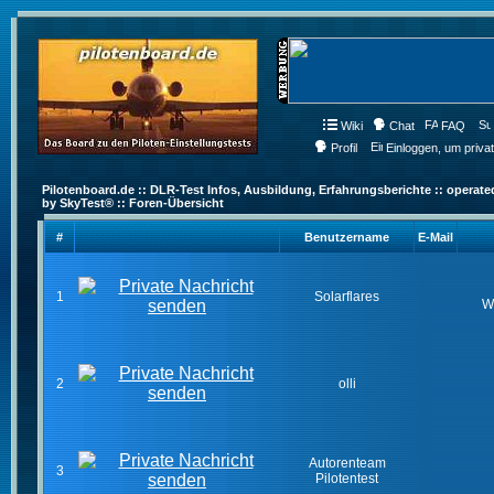
Wiki
Chat
FAQ
Profil
Einloggen, um priva
Pilotenboard.de :: DLR-Test Infos, Ausbildung, Erfahrungsberichte :: operate
by SkyTest® :: Foren-Übersicht
#
Benutzername
E-Mail
1
Solarflares
W
2
olli
Autorenteam
3
Pilotentest