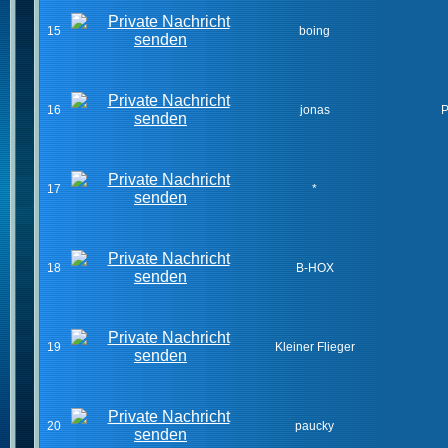
15
boing
16
jonas
P
17
*
18
B-HOX
19
Kleiner Flieger
20
paucky