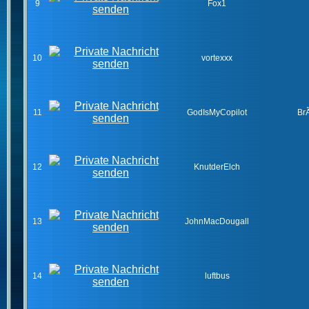
9
Fox1
10
vortexxx
11
GodIsMyCopilot
Br
12
KnutderElch
13
JohnMacDougall
14
luftbus