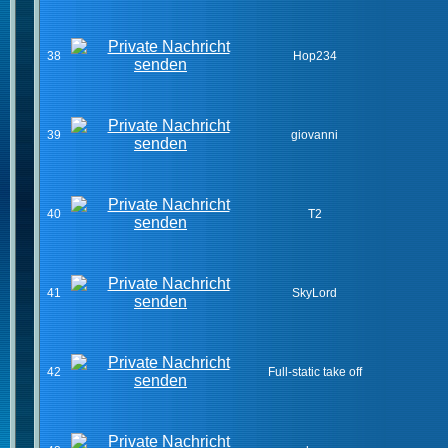
38
Hop234
39
giovanni
40
T2
41
SkyLord
42
Full-static take off