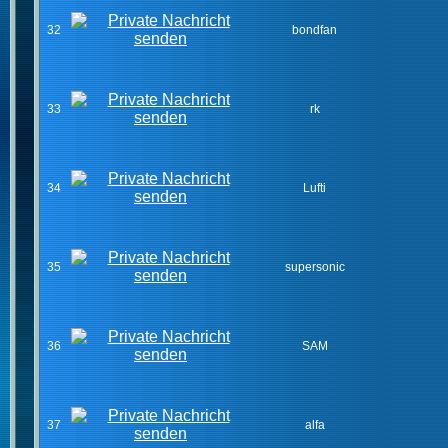
32
bondfan
33
rk
34
Lufti
35
supersonic
36
SAM
37
alfa