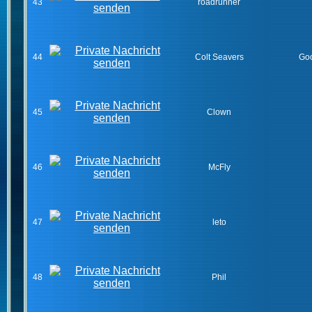
43
roadrunner
44
Colt Seavers
Goo
45
Clown
46
McFly
47
leto
48
Phil