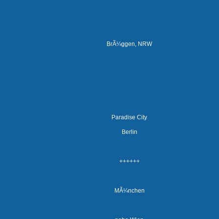
BrÃ¼ggen, NRW
Paradise City
Berlin
++++++
MÃ¼nchen