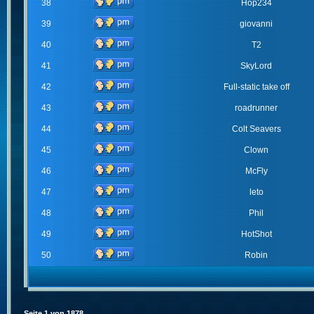
38
Hop234
39
giovanni
40
T2
41
SkyLord
42
Full-static take off
43
roadrunner
44
Colt Seavers
45
Clown
46
McFly
47
leto
48
Phil
49
HotShot
50
Robin
Seite
1
von
1878