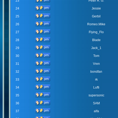
23
Peter R. G.
24
Jessie
25
Gerbil
26
Romeo.Mike
27
Flying_Flo
28
Blade
29
Jack_1
30
Tom
31
Vren
32
bondfan
33
rk
34
Lufti
35
supersonic
36
SAM
37
alfa