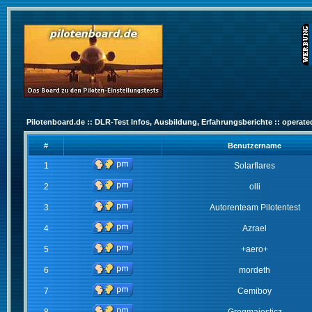
Pilotenboard.de :: DLR-Test Infos, Ausbildung, Erfahrungsberichte :: operate
#
Benutzername
1
Solarflares
2
olli
3
Autorenteam Pilotentest
4
Azrael
5
+aero+
6
mordeth
7
Cemiboy