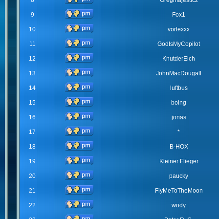
8
Gregmajesticz
9
Fox1
10
vortexxx
11
GodIsMyCopilot
12
KnutderElch
13
JohnMacDougall
14
luftbus
15
boing
16
jonas
17
*
18
B-HOX
19
Kleiner Flieger
20
paucky
21
FlyMeToTheMoon
22
wody