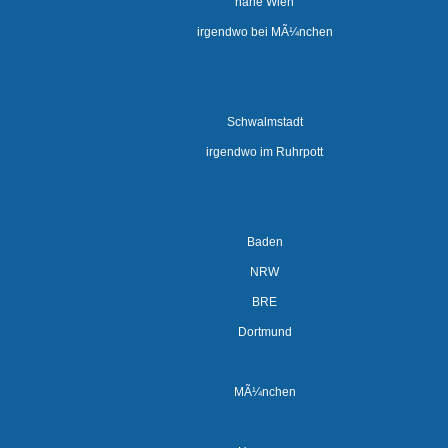
nahe Wien
irgendwo bei MÃ¼nchen
Schwalmstadt
irgendwo im Ruhrpott
Baden
NRW
BRE
Dortmund
MÃ¼nchen