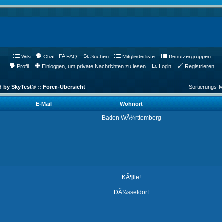
Wiki
Chat
FAQ
Suchen
Mitgliederliste
Benutzergruppen
Profil
Einloggen, um private Nachrichten zu lesen
Login
Registrieren
d by SkyTest® :: Foren-Übersicht
Sortierungs-
E-Mail
Wohnort
Baden WÃ¼rttemberg
KÃ¶lle!
DÃ¼sseldorf