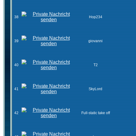
38
Hop234
39
giovanni
40
T2
41
SkyLord
42
Full-static take off