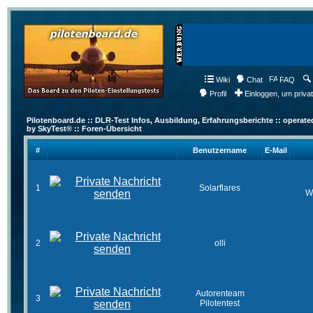
Wiki
Chat
FAQ
Profil
Einloggen, um priva
Pilotenboard.de :: DLR-Test Infos, Ausbildung, Erfahrungsberichte :: operate
by SkyTest® :: Foren-Übersicht
#
Benutzername
E-Mail
1
Solarflares
W
2
olli
Autorenteam
3
Pilotentest