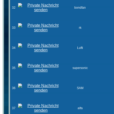
32
bondfan
33
rk
34
Lufti
35
supersonic
36
SAM
37
alfa