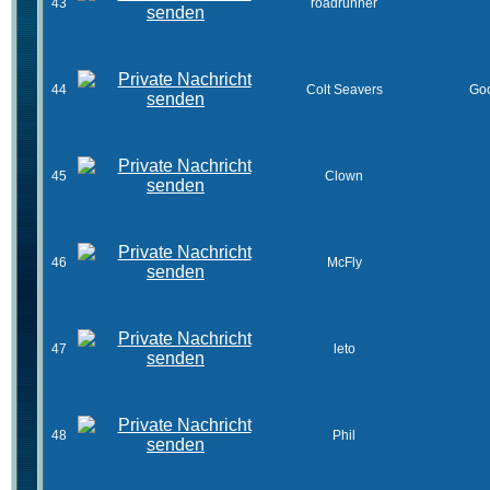
43
roadrunner
44
Colt Seavers
Goo
45
Clown
46
McFly
47
leto
48
Phil