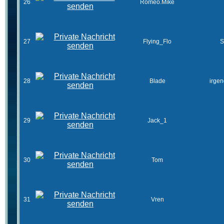
26
Romeo.Mike
27
Flying_Flo
S
28
Blade
irge
29
Jack_1
30
Tom
31
Vren