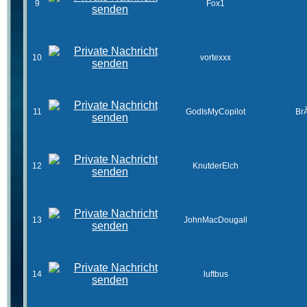
9
Fox1
10
vortexxx
11
GodIsMyCopilot
Br
12
KnutderElch
13
JohnMacDougall
14
luftbus