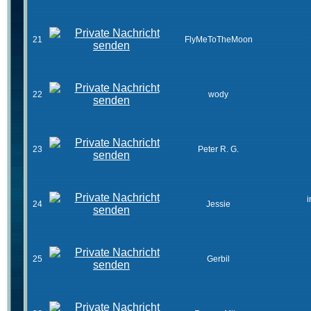
21
FlyMeToTheMoon
22
wody
23
Peter R. G.
i
24
Jessie
25
Gerbil