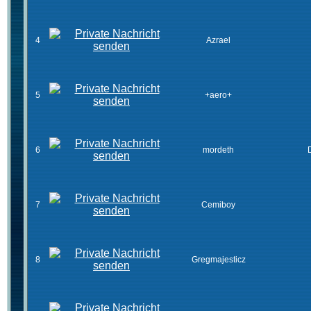
4
Azrael
5
+aero+
6
mordeth
7
Cemiboy
8
Gregmajesticz