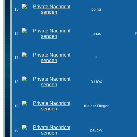
15
boing
16
jonas
P
17
*
18
B-HOX
19
Kleiner Flieger
20
paucky