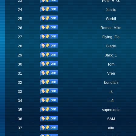
23
Peter R. G.
24
Jessie
25
Gerbil
26
Romeo.Mike
27
Flying_Flo
28
Blade
29
Jack_1
30
Tom
31
Vren
32
bondfan
33
rk
34
Lufti
35
supersonic
36
SAM
37
alfa