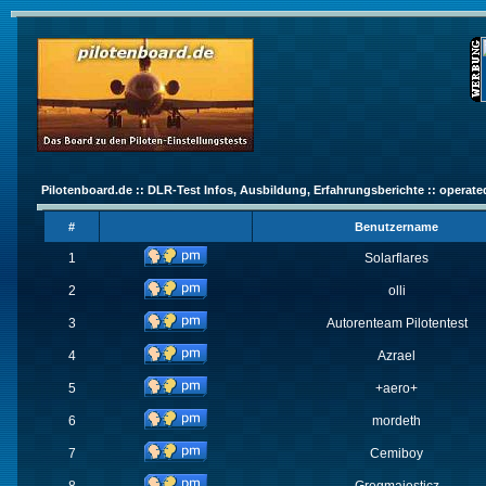
Pilotenboard.de :: DLR-Test Infos, Ausbildung, Erfahrungsberichte :: operate
#
Benutzername
1
Solarflares
2
olli
3
Autorenteam Pilotentest
4
Azrael
5
+aero+
6
mordeth
7
Cemiboy