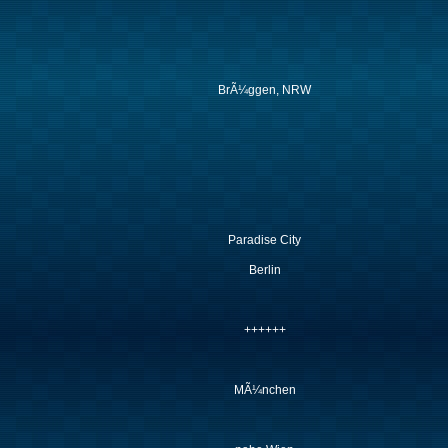
BrÃ¼ggen, NRW
Paradise City
Berlin
++++++
MÃ¼nchen