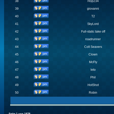
38
Hop234
39
giovanni
40
T2
41
SkyLord
42
Full-static take off
43
roadrunner
44
Colt Seavers
45
Clown
46
McFly
47
leto
48
Phil
49
HotShot
50
Robin
Seite
1
von
1878