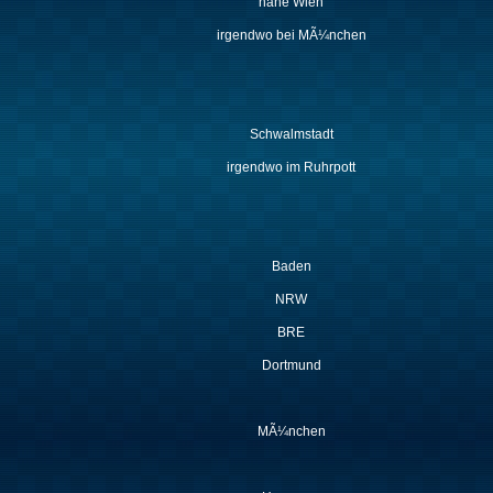
nahe Wien
irgendwo bei MÃ¼nchen
Schwalmstadt
irgendwo im Ruhrpott
Baden
NRW
BRE
Dortmund
MÃ¼nchen