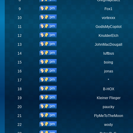
8
Gregmajesticz
9
Fox1
10
vortexxx
11
GodIsMyCopilot
12
KnutderElch
13
JohnMacDougall
14
luftbus
15
boing
16
jonas
17
*
18
B-HOX
19
Kleiner Flieger
20
paucky
21
FlyMeToTheMoon
22
wody