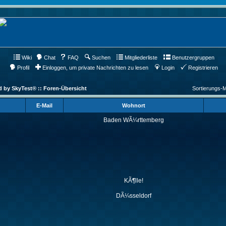
Wiki
Chat
FAQ
Suchen
Mitgliederliste
Benutzergruppen
Profil
Einloggen, um private Nachrichten zu lesen
Login
Registrieren
d by SkyTest® :: Foren-Übersicht
Sortierungs-
E-Mail
Wohnort
Baden WÃ¼rttemberg
KÃ¶lle!
DÃ¼sseldorf