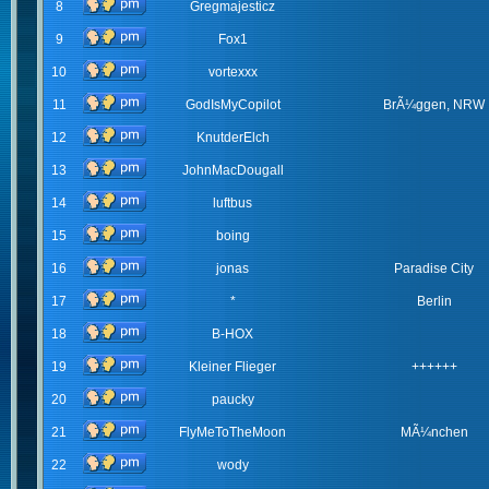
8
Gregmajesticz
9
Fox1
10
vortexxx
11
GodIsMyCopilot
BrÃ¼ggen, NRW
12
KnutderElch
13
JohnMacDougall
14
luftbus
15
boing
16
jonas
Paradise City
17
*
Berlin
18
B-HOX
19
Kleiner Flieger
++++++
20
paucky
21
FlyMeToTheMoon
MÃ¼nchen
22
wody