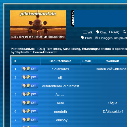
Wiki
Chat
FAQ
Profil
Einloggen, um priva
Pilotenboard.de :: DLR-Test Infos, Ausbildung, Erfahrungsberichte :: operate
by SkyTest® :: Foren-Übersicht
#
Benutzername
E-Mail
Wohnort
1
Solarflares
Baden WÃ¼rttembe
2
olli
3
Autorenteam Pilotentest
4
Azrael
5
+aero+
KÃ¶lle!
6
mordeth
DÃ¼sseldorf
7
Cemiboy