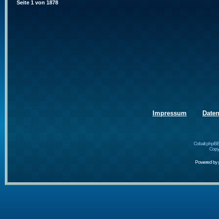
Seite
1
von
1878
Impressum
Date
Cobalt phpBB
Copyr
Powered by