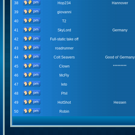
38
Hop234
Hannover
39
giovanni
40
T2
41
SkyLord
Germany
42
Full-static take off
43
roadrunner
44
Colt Seavers
Good ol' Germany
45
Clown
*********
46
McFly
47
leto
48
Phil
49
HotShot
Hessen
50
Robin