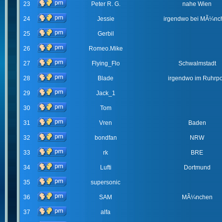
23
Peter R. G.
nahe Wien
24
Jessie
irgendwo bei MÃ¼nc
25
Gerbil
26
Romeo.Mike
27
Flying_Flo
Schwalmstadt
28
Blade
irgendwo im Ruhrpo
29
Jack_1
30
Tom
31
Vren
Baden
32
bondfan
NRW
33
rk
BRE
34
Lufti
Dortmund
35
supersonic
36
SAM
MÃ¼nchen
37
alfa