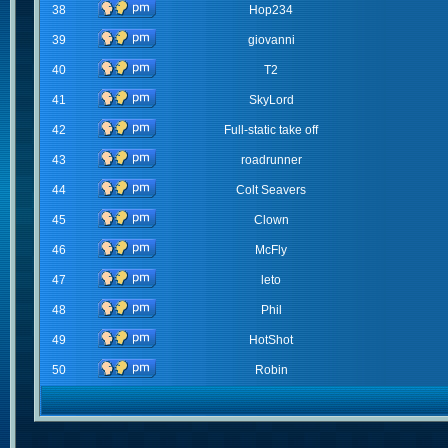
38
Hop234
39
giovanni
40
T2
41
SkyLord
42
Full-static take off
43
roadrunner
44
Colt Seavers
45
Clown
46
McFly
47
leto
48
Phil
49
HotShot
50
Robin