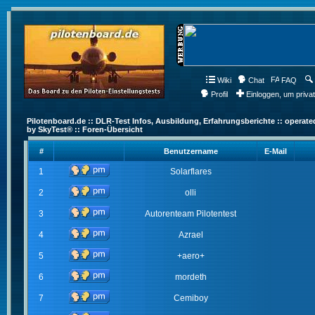
Wiki
Chat
FAQ
Profil
Einloggen, um priva
Pilotenboard.de :: DLR-Test Infos, Ausbildung, Erfahrungsberichte :: operate
by SkyTest® :: Foren-Übersicht
#
Benutzername
E-Mail
1
Solarflares
2
olli
3
Autorenteam Pilotentest
4
Azrael
5
+aero+
6
mordeth
7
Cemiboy