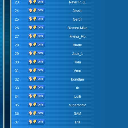
23
Peter R. G.
24
Jessie
25
Gerbil
26
Romeo.Mike
27
Flying_Flo
28
Blade
29
Jack_1
30
Tom
31
Vren
32
bondfan
33
rk
34
Lufti
35
supersonic
36
SAM
37
alfa