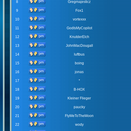
8
Gregmajesticz
9
Fox1
10
vortexxx
11
GodIsMyCopilot
12
KnutderElch
13
JohnMacDougall
14
luftbus
15
boing
16
jonas
17
*
18
B-HOX
19
Kleiner Flieger
20
paucky
21
FlyMeToTheMoon
22
wody