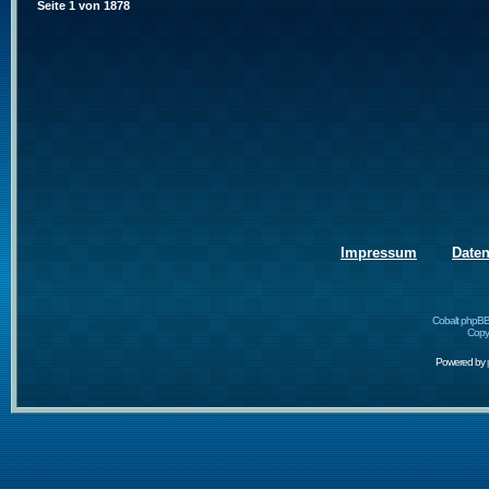
Seite
1
von
1878
Impressum
Date
Cobalt phpBB
Copyr
Powered by