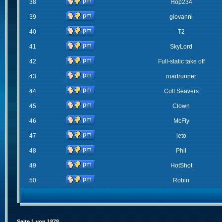
38
Hop234
39
giovanni
40
T2
41
SkyLord
42
Full-static take off
43
roadrunner
44
Colt Seavers
45
Clown
46
McFly
47
leto
48
Phil
49
HotShot
50
Robin
Seite
1
von
1878