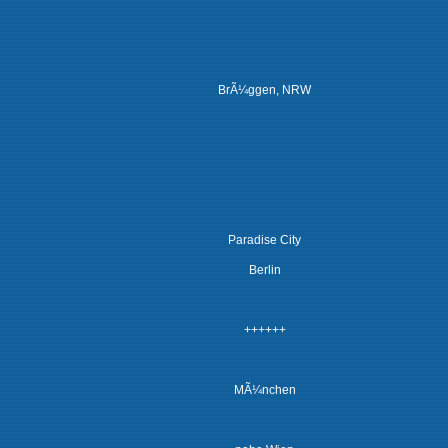
BrÃ¼ggen, NRW
Paradise City
Berlin
++++++
MÃ¼nchen