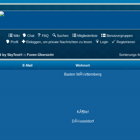
Wiki
Chat
FAQ
Suchen
Mitgliederliste
Benutzergruppen
Profil
Einloggen, um private Nachrichten zu lesen
Login
Registrieren
d by SkyTest® :: Foren-Übersicht
Sortierungs-
E-Mail
Wohnort
Baden WÃ¼rttemberg
KÃ¶lle!
DÃ¼sseldorf