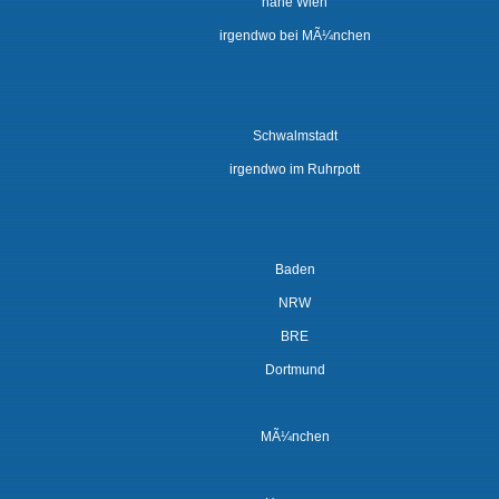
nahe Wien
irgendwo bei MÃ¼nchen
Schwalmstadt
irgendwo im Ruhrpott
Baden
NRW
BRE
Dortmund
MÃ¼nchen