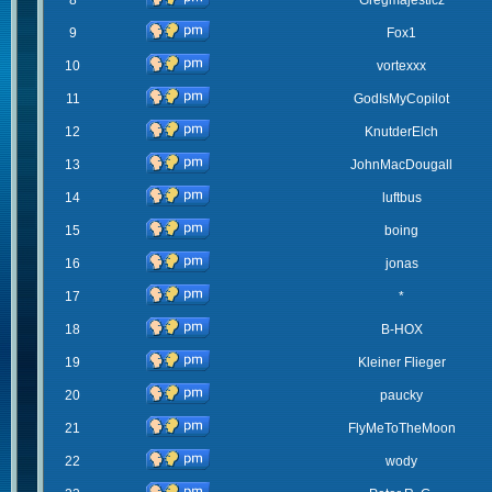
8
Gregmajesticz
9
Fox1
10
vortexxx
11
GodIsMyCopilot
12
KnutderElch
13
JohnMacDougall
14
luftbus
15
boing
16
jonas
17
*
18
B-HOX
19
Kleiner Flieger
20
paucky
21
FlyMeToTheMoon
22
wody