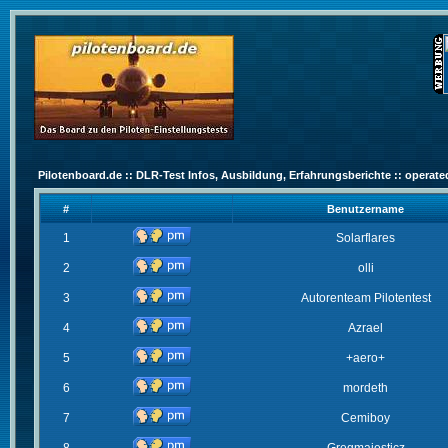
Pilotenboard.de :: DLR-Test Infos, Ausbildung, Erfahrungsberichte :: operate
#
Benutzername
1
Solarflares
2
olli
3
Autorenteam Pilotentest
4
Azrael
5
+aero+
6
mordeth
7
Cemiboy