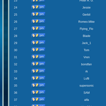
23
Peter R. G.
24
Jessie
25
Gerbil
26
Romeo.Mike
27
Flying_Flo
28
Blade
29
Jack_1
30
Tom
31
Vren
32
bondfan
33
rk
34
Lufti
35
supersonic
36
SAM
37
alfa