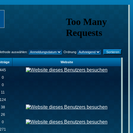
Methode auswählen:
Ordnung
iträge
Website
445
0
0
11
124
38
26
0
271