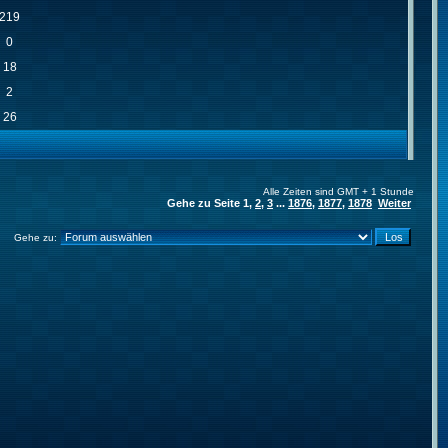
219
0
18
2
26
Alle Zeiten sind GMT + 1 Stunde
Gehe zu Seite
1
,
2
,
3
...
1876
,
1877
,
1878
Weiter
Gehe zu: