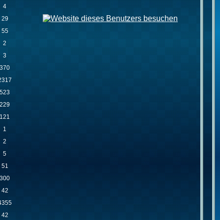
4
29
55
2
3
370
2317
523
229
121
1
2
5
51
300
42
4355
42