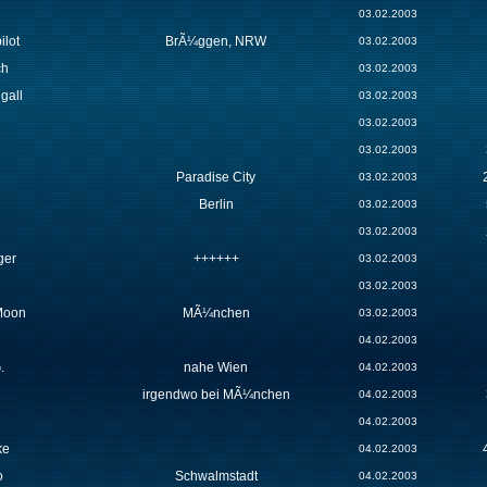
03.02.2003
lot
BrÃ¼ggen, NRW
03.02.2003
ch
03.02.2003
gall
03.02.2003
03.02.2003
03.02.2003
Paradise City
03.02.2003
Berlin
03.02.2003
03.02.2003
ger
++++++
03.02.2003
03.02.2003
Moon
MÃ¼nchen
03.02.2003
04.02.2003
.
nahe Wien
04.02.2003
irgendwo bei MÃ¼nchen
04.02.2003
04.02.2003
ke
04.02.2003
o
Schwalmstadt
04.02.2003