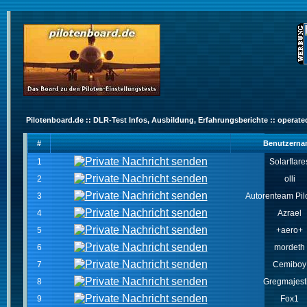
Pilotenboard.de :: DLR-Test Infos, Ausbildung, Erfahrungsberichte :: operate
#
Benutzern
1
Solarflare
2
olli
3
Autorenteam Pilo
4
Azrael
5
+aero+
6
mordeth
7
Cemiboy
8
Gregmajest
9
Fox1