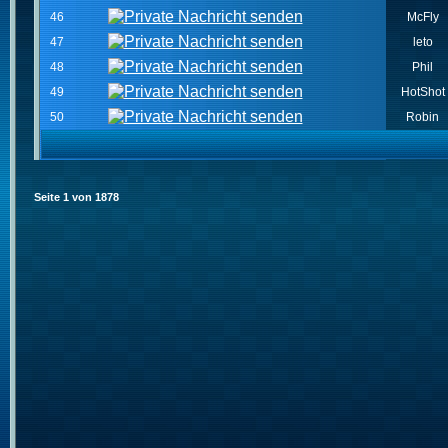
46
McFly
47
leto
48
Phil
49
HotShot
50
Robin
Seite
1
von
1878