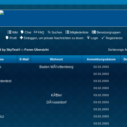
Wiki
Chat
FAQ
Suchen
Mitgliederliste
Benutzergruppen
Profil
Einloggen, um private Nachrichten zu lesen
Login
Registrieren
d by SkyTest® :: Foren-Übersicht
Sortierungs-
ame
E-Mail
Wohnort
Anmeldungsdatum
Be
s
Baden WÃ¼rttemberg
02.02.2003
02.02.2003
tentest
03.02.2003
03.02.2003
KÃ¶lle!
03.02.2003
DÃ¼sseldorf
03.02.2003
03.02.2003
icz
03.02.2003
03.02.2003