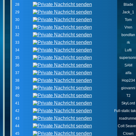
28
Blade
29
Jack_1
30
Tom
31
Vren
32
bondfan
33
rk
34
Lufti
35
supersoni
36
SAM
37
alfa
38
Hop234
39
giovanni
40
T2
41
SkyLord
42
Full-static tak
43
roadrunne
44
Colt Seave
45
Clown