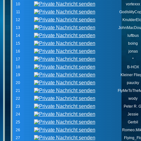
10
vortexxx
11
GodIsMyCopi
12
KnutderEl
13
JohnMacDou
14
luftbus
15
boing
16
jonas
17
*
18
B-HOX
19
Kleiner Flie
20
paucky
21
FlyMeToThe
22
wody
23
Peter R. G
24
Jessie
25
Gerbil
26
Romeo.Mi
27
Flying_Fl