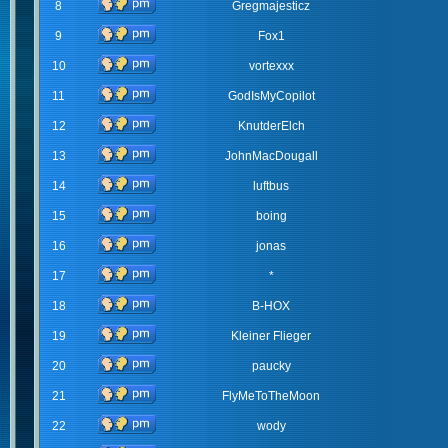
8
Gregmajesticz
9
Fox1
10
vortexxx
11
GodIsMyCopilot
12
KnutderElch
13
JohnMacDougall
14
luftbus
15
boing
16
jonas
17
*
18
B-HOX
19
Kleiner Flieger
20
paucky
21
FlyMeToTheMoon
22
wody