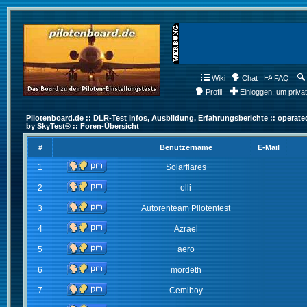
Wiki
Chat
FAQ
Profil
Einloggen, um priva
Pilotenboard.de :: DLR-Test Infos, Ausbildung, Erfahrungsberichte :: operate
by SkyTest® :: Foren-Übersicht
#
Benutzername
E-Mail
1
Solarflares
2
olli
3
Autorenteam Pilotentest
4
Azrael
5
+aero+
6
mordeth
7
Cemiboy