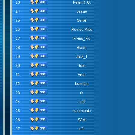
23
Peter R. G.
24
Jessie
25
Gerbil
26
Romeo.Mike
27
Flying_Flo
28
Blade
29
Jack_1
30
Tom
31
Vren
32
bondfan
33
rk
34
Lufti
35
supersonic
36
SAM
37
alfa