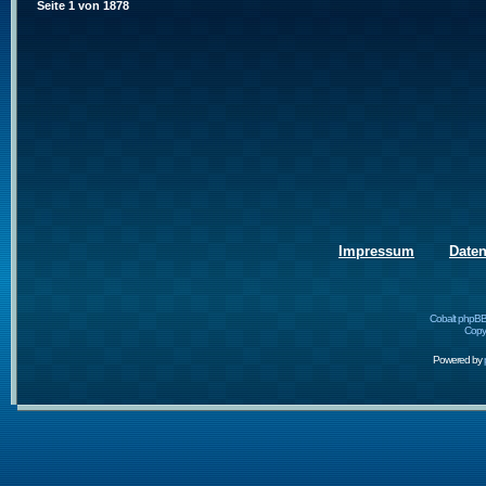
Seite
1
von
1878
Impressum
Date
Cobalt phpBB
Copyr
Powered by