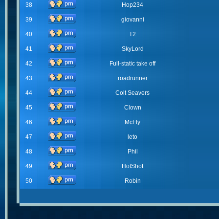
38
Hop234
39
giovanni
40
T2
41
SkyLord
42
Full-static take off
43
roadrunner
44
Colt Seavers
45
Clown
46
McFly
47
leto
48
Phil
49
HotShot
50
Robin