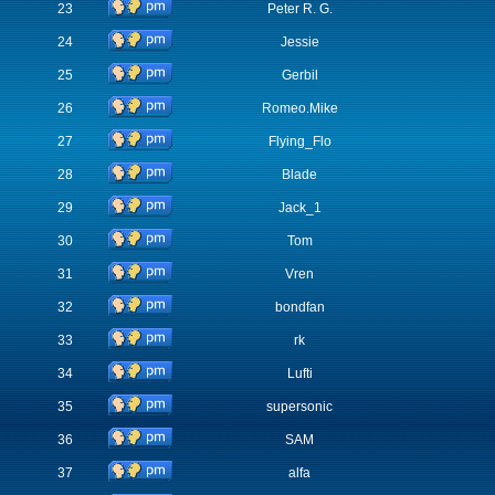
23
Peter R. G.
24
Jessie
25
Gerbil
26
Romeo.Mike
27
Flying_Flo
28
Blade
29
Jack_1
30
Tom
31
Vren
32
bondfan
33
rk
34
Lufti
35
supersonic
36
SAM
37
alfa