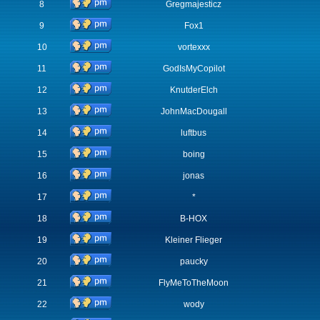
8
Gregmajesticz
9
Fox1
10
vortexxx
11
GodIsMyCopilot
12
KnutderElch
13
JohnMacDougall
14
luftbus
15
boing
16
jonas
17
*
18
B-HOX
19
Kleiner Flieger
20
paucky
21
FlyMeToTheMoon
22
wody