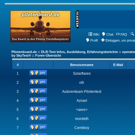
Wiki
Chat
FAQ
Profil
Einloggen, um priva
Pilotenboard.de :: DLR-Test Infos, Ausbildung, Erfahrungsberichte :: operate
by SkyTest® :: Foren-Übersicht
#
Benutzername
E-Mail
1
Solarflares
2
olli
3
Autorenteam Pilotentest
4
Azrael
5
+aero+
6
mordeth
7
Cemiboy