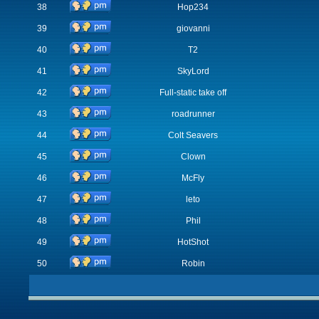
38
Hop234
39
giovanni
40
T2
41
SkyLord
42
Full-static take off
43
roadrunner
44
Colt Seavers
45
Clown
46
McFly
47
leto
48
Phil
49
HotShot
50
Robin