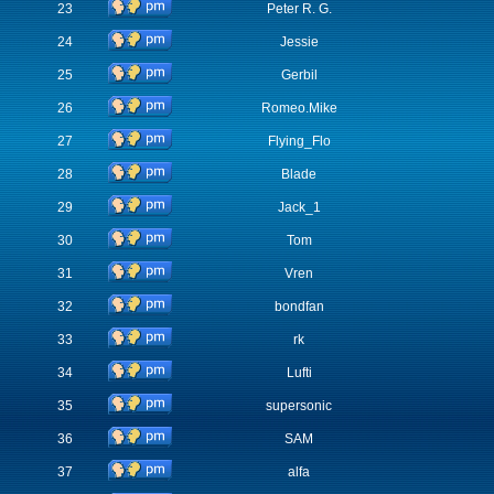
23
Peter R. G.
24
Jessie
25
Gerbil
26
Romeo.Mike
27
Flying_Flo
28
Blade
29
Jack_1
30
Tom
31
Vren
32
bondfan
33
rk
34
Lufti
35
supersonic
36
SAM
37
alfa