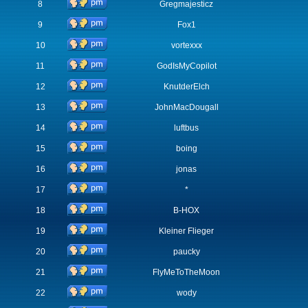
8
Gregmajesticz
9
Fox1
10
vortexxx
11
GodIsMyCopilot
12
KnutderElch
13
JohnMacDougall
14
luftbus
15
boing
16
jonas
17
*
18
B-HOX
19
Kleiner Flieger
20
paucky
21
FlyMeToTheMoon
22
wody