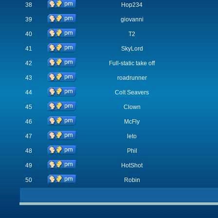
38
Hop234
39
giovanni
40
T2
41
SkyLord
42
Full-static take off
43
roadrunner
44
Colt Seavers
45
Clown
46
McFly
47
leto
48
Phil
49
HotShot
50
Robin