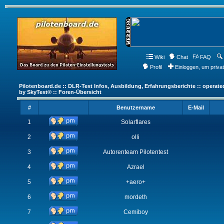
Wiki
Chat
FAQ
Profil
Einloggen, um priva
Pilotenboard.de :: DLR-Test Infos, Ausbildung, Erfahrungsberichte :: operate
by SkyTest® :: Foren-Übersicht
#
Benutzername
E-Mail
1
Solarflares
2
olli
3
Autorenteam Pilotentest
4
Azrael
5
+aero+
6
mordeth
7
Cemiboy