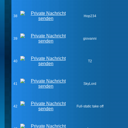
38
Hop234
39
giovanni
40
T2
41
SkyLord
42
Full-static take off