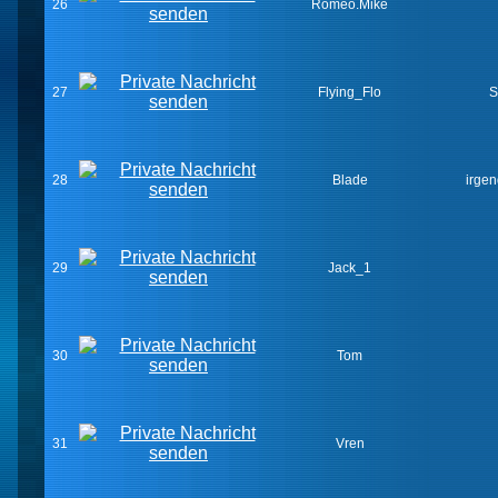
26
Romeo.Mike
27
Flying_Flo
S
28
Blade
irge
29
Jack_1
30
Tom
31
Vren