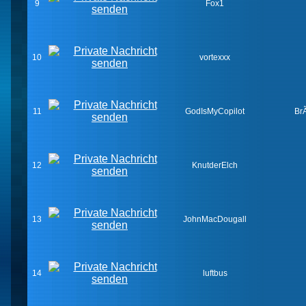
9
Fox1
10
vortexxx
11
GodIsMyCopilot
Br
12
KnutderElch
13
JohnMacDougall
14
luftbus