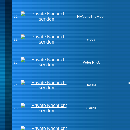
21
FlyMeToTheMoon
22
wody
23
Peter R. G.
i
24
Jessie
25
Gerbil