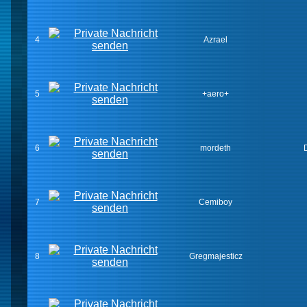
4
Azrael
5
+aero+
6
mordeth
7
Cemiboy
8
Gregmajesticz