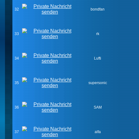
32
bondfan
33
rk
34
Lufti
35
supersonic
36
SAM
37
alfa