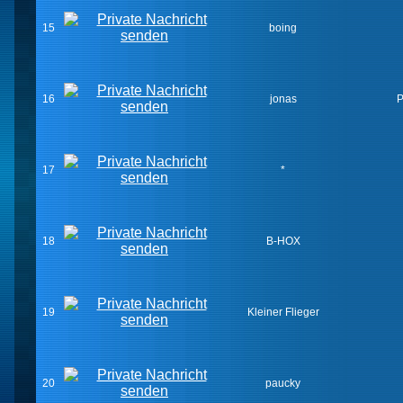
15
boing
16
jonas
P
17
*
18
B-HOX
19
Kleiner Flieger
20
paucky