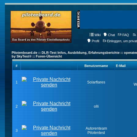
Wiki
Chat
FAQ
Profil
Einloggen, um priva
Pilotenboard.de :: DLR-Test Infos, Ausbildung, Erfahrungsberichte :: operate
by SkyTest® :: Foren-Übersicht
#
Benutzername
E-Mail
1
Solarflares
W
2
olli
Autorenteam
3
Pilotentest