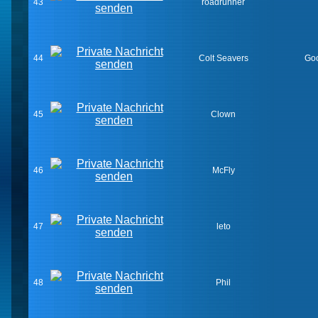
43
roadrunner
44
Colt Seavers
Goo
45
Clown
46
McFly
47
leto
48
Phil