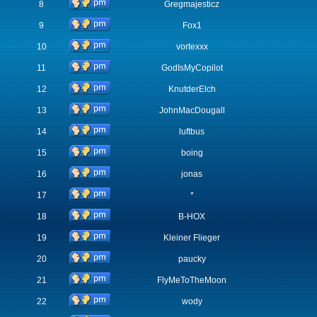
8
Gregmajesticz
9
Fox1
10
vortexxx
11
GodIsMyCopilot
12
KnutderElch
13
JohnMacDougall
14
luftbus
15
boing
16
jonas
17
*
18
B-HOX
19
Kleiner Flieger
20
paucky
21
FlyMeToTheMoon
22
wody