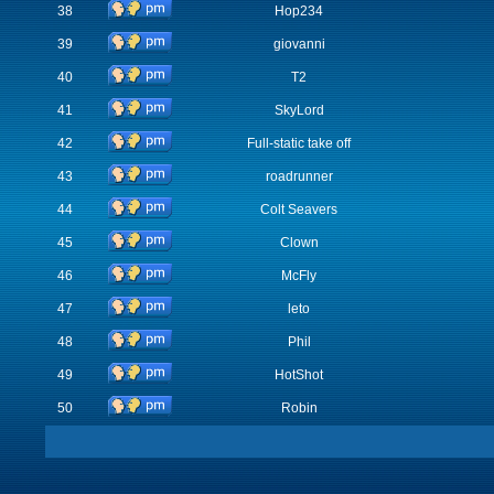
38
Hop234
39
giovanni
40
T2
41
SkyLord
42
Full-static take off
43
roadrunner
44
Colt Seavers
45
Clown
46
McFly
47
leto
48
Phil
49
HotShot
50
Robin