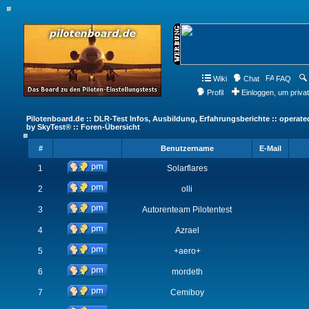
Wiki
Chat
FAQ
Profil
Einloggen, um priva
Pilotenboard.de :: DLR-Test Infos, Ausbildung, Erfahrungsberichte :: operate
by SkyTest® :: Foren-Übersicht
#
Benutzername
E-Mail
1
Solarflares
2
olli
3
Autorenteam Pilotentest
4
Azrael
5
+aero+
6
mordeth
7
Cemiboy