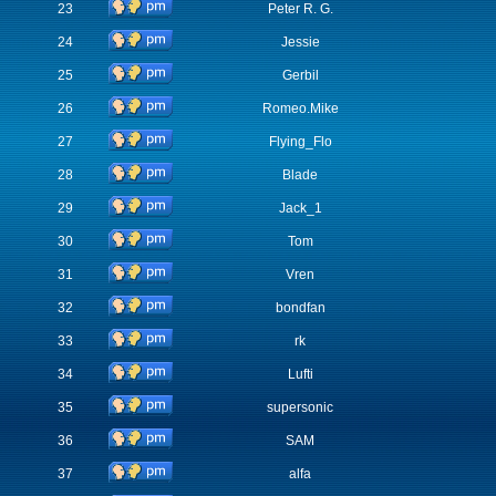
23
Peter R. G.
24
Jessie
25
Gerbil
26
Romeo.Mike
27
Flying_Flo
28
Blade
29
Jack_1
30
Tom
31
Vren
32
bondfan
33
rk
34
Lufti
35
supersonic
36
SAM
37
alfa