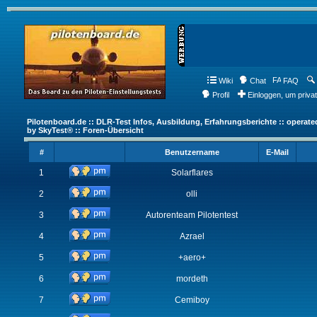
Wiki
Chat
FAQ
Profil
Einloggen, um priva
Pilotenboard.de :: DLR-Test Infos, Ausbildung, Erfahrungsberichte :: operate
by SkyTest® :: Foren-Übersicht
#
Benutzername
E-Mail
1
Solarflares
2
olli
3
Autorenteam Pilotentest
4
Azrael
5
+aero+
6
mordeth
7
Cemiboy