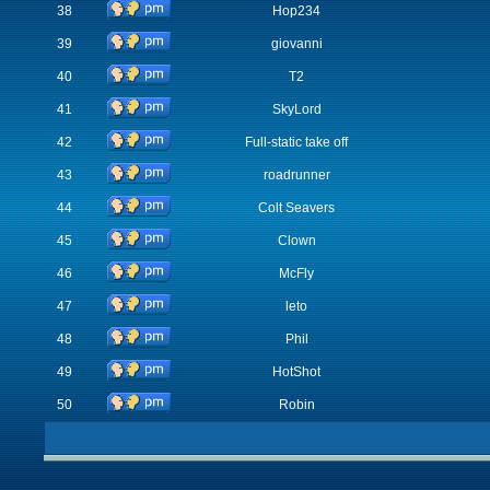
38
Hop234
39
giovanni
40
T2
41
SkyLord
42
Full-static take off
43
roadrunner
44
Colt Seavers
45
Clown
46
McFly
47
leto
48
Phil
49
HotShot
50
Robin