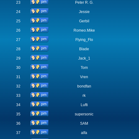
23
Peter R. G.
24
Jessie
25
Gerbil
26
Romeo.Mike
27
Flying_Flo
28
Blade
29
Jack_1
30
Tom
31
Vren
32
bondfan
33
rk
34
Lufti
35
supersonic
36
SAM
37
alfa