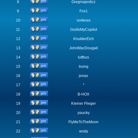
8
Gregmajesticz
9
Fox1
10
vortexxx
11
GodIsMyCopilot
12
KnutderElch
13
JohnMacDougall
14
luftbus
15
boing
16
jonas
17
*
18
B-HOX
19
Kleiner Flieger
20
paucky
21
FlyMeToTheMoon
22
wody