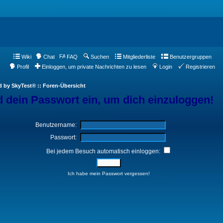
Wiki
Chat
FAQ
Suchen
Mitgliederliste
Benutzergruppen
Profil
Einloggen, um private Nachrichten zu lesen
Login
Registrieren
d by SkyTest® :: Foren-Übersicht
 dein Passwort ein, um dich einzuloggen!
Benutzername:
Passwort:
Bei jedem Besuch automatisch einloggen:
Ich habe mein Passwort vergessen!