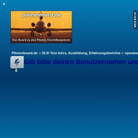
Pilotenboard.de :: DLR-Test Infos, Ausbildung, Erfahrungsberichte :: operate
Gib bitte deinen Benutzernamen und