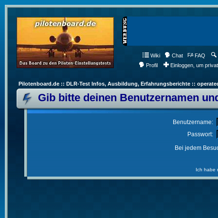
Wiki
Chat
FAQ
Profil
Einloggen, um priva
Pilotenboard.de :: DLR-Test Infos, Ausbildung, Erfahrungsberichte :: operate
Gib bitte deinen Benutzernamen und
Benutzername:
Passwort:
Bei jedem Besuc
Ich habe 