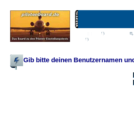
Wiki
Chat
FAQ
Profil
Einloggen, um priva
Pilotenboard.de :: DLR-Test Infos, Ausbildung, Erfahrungsberichte :: operate
Gib bitte deinen Benutzernamen und
Benutzername:
Passwort:
Bei jedem Besuc
Ich habe 