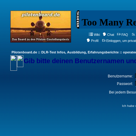
Wiki
Chat
FAQ
Profil
Einloggen, um priva
Pilotenboard.de :: DLR-Test Infos, Ausbildung, Erfahrungsberichte :: operate
Gib bitte deinen Benutzernamen und
Benutzername:
Passwort:
Bei jedem Besuc
Ich habe 