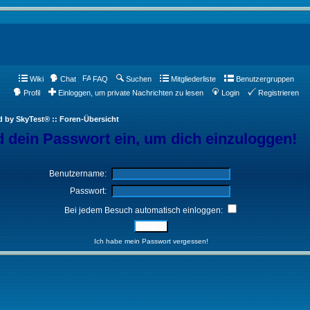
Wiki
Chat
FAQ
Suchen
Mitgliederliste
Benutzergruppen
Profil
Einloggen, um private Nachrichten zu lesen
Login
Registrieren
d by SkyTest® :: Foren-Übersicht
 dein Passwort ein, um dich einzuloggen!
Benutzername:
Passwort:
Bei jedem Besuch automatisch einloggen:
Ich habe mein Passwort vergessen!