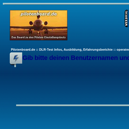
Pilotenboard.de :: DLR-Test Infos, Ausbildung, Erfahrungsberichte :: operate
Gib bitte deinen Benutzernamen und