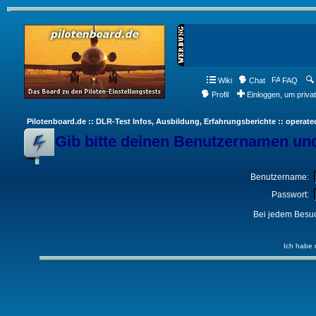
Wiki
Chat
FAQ
Profil
Einloggen, um priva
Pilotenboard.de :: DLR-Test Infos, Ausbildung, Erfahrungsberichte :: operate
Gib bitte deinen Benutzernamen und
Benutzername:
Passwort:
Bei jedem Besuc
Ich habe 