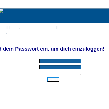
Wiki
Chat
FAQ
Suchen
Mitgliederliste
Benutzergruppen
Profil
Einloggen, um private Nachrichten zu lesen
Login
Registrieren
d by SkyTest® :: Foren-Übersicht
 dein Passwort ein, um dich einzuloggen!
Benutzername:
Passwort:
Bei jedem Besuch automatisch einloggen:
Ich habe mein Passwort vergessen!