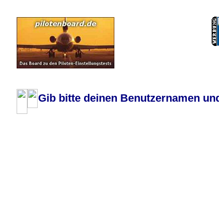
Pilotenboard.de :: DLR-Test Infos, Ausbildung, Erfahrungsberichte :: operate
Gib bitte deinen Benutzernamen und