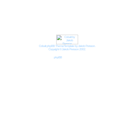
Impressum
Datenschutzbestimmungen nach DSGVO
Cobalt phpBB Theme/Template by Jakob Persson.
Copyright © Jakob Persson 2002.
Powered by
phpBB
© 2001, 2002 phpBB Group