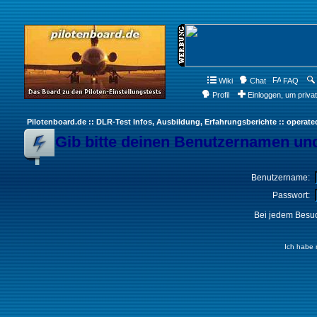
Wiki
Chat
FAQ
Profil
Einloggen, um priva
Pilotenboard.de :: DLR-Test Infos, Ausbildung, Erfahrungsberichte :: operate
Gib bitte deinen Benutzernamen und
Benutzername:
Passwort:
Bei jedem Besuc
Ich habe 