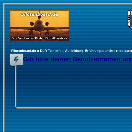
Pilotenboard.de :: DLR-Test Infos, Ausbildung, Erfahrungsberichte :: operate
Gib bitte deinen Benutzernamen und