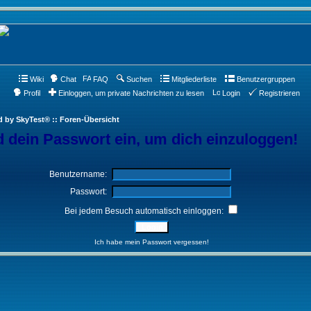
Wiki
Chat
FAQ
Suchen
Mitgliederliste
Benutzergruppen
Profil
Einloggen, um private Nachrichten zu lesen
Login
Registrieren
d by SkyTest® :: Foren-Übersicht
 dein Passwort ein, um dich einzuloggen!
Benutzername:
Passwort:
Bei jedem Besuch automatisch einloggen:
Ich habe mein Passwort vergessen!