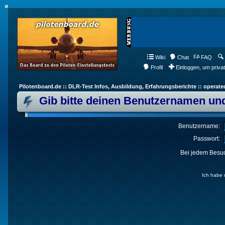
Wiki
Chat
FAQ
Profil
Einloggen, um priva
Pilotenboard.de :: DLR-Test Infos, Ausbildung, Erfahrungsberichte :: operate
Gib bitte deinen Benutzernamen und
Benutzername:
Passwort:
Bei jedem Besuc
Ich habe 