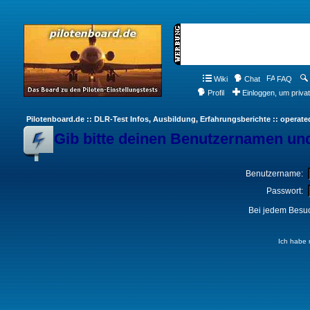
Wiki
Chat
FAQ
Profil
Einloggen, um priva
Pilotenboard.de :: DLR-Test Infos, Ausbildung, Erfahrungsberichte :: operate
Gib bitte deinen Benutzernamen und
Benutzername:
Passwort:
Bei jedem Besuc
Ich habe 