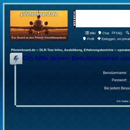
Wiki
Chat
FAQ
Profil
Einloggen, um priva
Pilotenboard.de :: DLR-Test Infos, Ausbildung, Erfahrungsberichte :: operate
Gib bitte deinen Benutzernamen und
Benutzername:
Passwort:
Bei jedem Besuc
Ich habe 