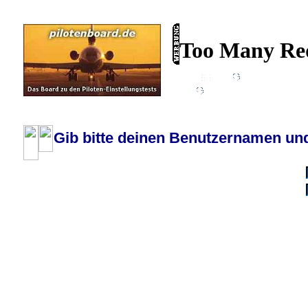
Wiki
Chat
FAQ
Profil
Einloggen, um priva
Pilotenboard.de :: DLR-Test Infos, Ausbildung, Erfahrungsberichte :: operate
Gib bitte deinen Benutzernamen und
Benutzername:
Passwort:
Bei jedem Besuc
Ich habe 