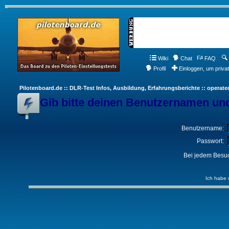
Wiki
Chat
FAQ
Profil
Einloggen, um priva
Pilotenboard.de :: DLR-Test Infos, Ausbildung, Erfahrungsberichte :: operate
Gib bitte deinen Benutzernamen und
Benutzername:
Passwort:
Bei jedem Besuc
Ich habe 