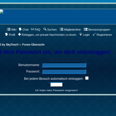
Wiki
Chat
FAQ
Suchen
Mitgliederliste
Benutzergruppen
Profil
Einloggen, um private Nachrichten zu lesen
Login
Registrieren
d by SkyTest® :: Foren-Übersicht
 dein Passwort ein, um dich einzuloggen!
Benutzername:
Passwort:
Bei jedem Besuch automatisch einloggen:
Ich habe mein Passwort vergessen!