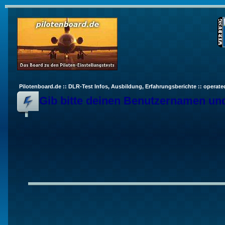
Pilotenboard.de :: DLR-Test Infos, Ausbildung, Erfahrungsberichte :: operate
Gib bitte deinen Benutzernamen und