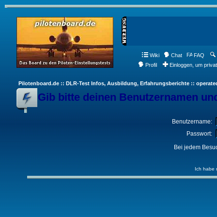
Wiki
Chat
FAQ
Profil
Einloggen, um priva
Pilotenboard.de :: DLR-Test Infos, Ausbildung, Erfahrungsberichte :: operate
Gib bitte deinen Benutzernamen und
Benutzername:
Passwort:
Bei jedem Besuc
Ich habe 