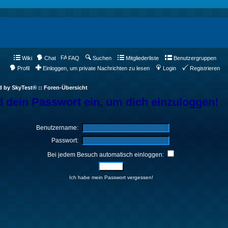
Wiki
Chat
FAQ
Suchen
Mitgliederliste
Benutzergruppen
Profil
Einloggen, um private Nachrichten zu lesen
Login
Registrieren
d by SkyTest® :: Foren-Übersicht
 dein Passwort ein, um dich einzuloggen!
Benutzername:
Passwort:
Bei jedem Besuch automatisch einloggen:
Ich habe mein Passwort vergessen!