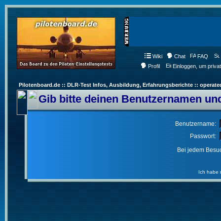
Wiki
Chat
FAQ
Profil
Einloggen, um priva
Pilotenboard.de :: DLR-Test Infos, Ausbildung, Erfahrungsberichte :: operate
Gib bitte deinen Benutzernamen und
Benutzername:
Passwort:
Bei jedem Besuc
Ich habe 