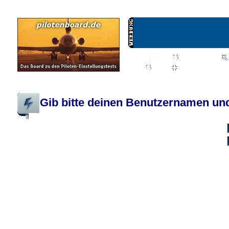
Wiki
Chat
FAQ
Profil
Einloggen, um priva
Pilotenboard.de :: DLR-Test Infos, Ausbildung, Erfahrungsberichte :: operate
Gib bitte deinen Benutzernamen und
Benutzername:
Passwort:
Bei jedem Besuc
Ich habe 