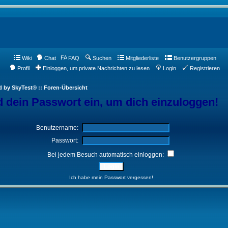
Wiki
Chat
FAQ
Suchen
Mitgliederliste
Benutzergruppen
Profil
Einloggen, um private Nachrichten zu lesen
Login
Registrieren
d by SkyTest® :: Foren-Übersicht
 dein Passwort ein, um dich einzuloggen!
Benutzername:
Passwort:
Bei jedem Besuch automatisch einloggen:
Ich habe mein Passwort vergessen!