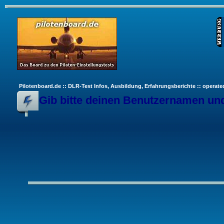
Pilotenboard.de :: DLR-Test Infos, Ausbildung, Erfahrungsberichte :: operate
Gib bitte deinen Benutzernamen und