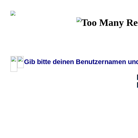
Wiki
Chat
FAQ
Profil
Einloggen, um priva
Pilotenboard.de :: DLR-Test Infos, Ausbildung, Erfahrungsberichte :: operate
Gib bitte deinen Benutzernamen und
Benutzername:
Passwort:
Bei jedem Besuc
Ich habe 