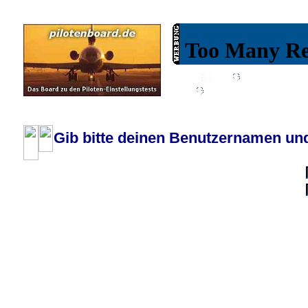
Wiki
Chat
FAQ
Profil
Einloggen, um priva
Pilotenboard.de :: DLR-Test Infos, Ausbildung, Erfahrungsberichte :: operate
Gib bitte deinen Benutzernamen und
Benutzername:
Passwort:
Bei jedem Besuc
Ich habe 